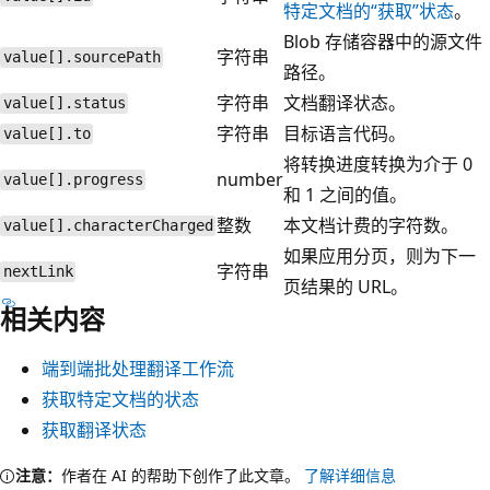
特定文档的“获取”状态
。
Blob 存储容器中的源文件
字符串
value[].sourcePath
路径。
字符串
文档翻译状态。
value[].status
字符串
目标语言代码。
value[].to
将转换进度转换为介于 0
number
value[].progress
和 1 之间的值。
整数
本文档计费的字符数。
value[].characterCharged
如果应用分页，则为下一
字符串
nextLink
页结果的 URL。
相关内容
端到端批处理翻译工作流
获取特定文档的状态
获取翻译状态
注意：
作者在 AI 的帮助下创作了此文章。
了解详细信息