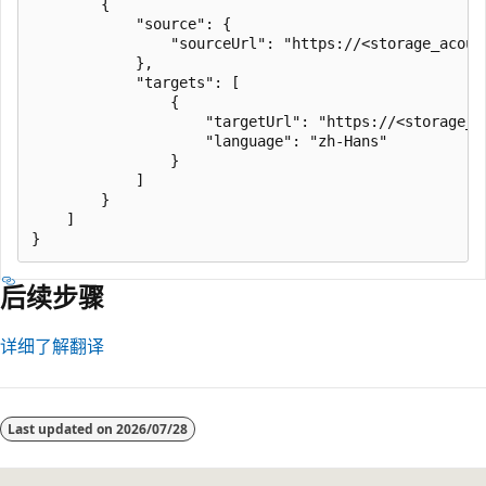
        {

            "source": {

                "sourceUrl": "https://<storage_acoun
            },

            "targets": [

                {

                    "targetUrl": "https://<storage_a
                    "language": "zh-Hans"

                }

            ]

        }

    ]

后续步骤
详细了解翻译
阅
读
Last updated on
2026/07/28
模
式