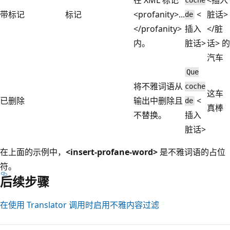
coche
带标记
标记
<profanity>...
<
脏话>
de
</profanity>
插入
</脏
内。
脏话>
话> 的
汽车
Que
将不雅词语从
coche
这车
已删除
输出中删除且
<
de
真棒
不替换。
插入
脏话>
在上面的示例中，
<insert-profane-word>
是不雅词语的占位
符。
后续步骤
在使用 Translator 调用时启用不雅内容过滤
阅