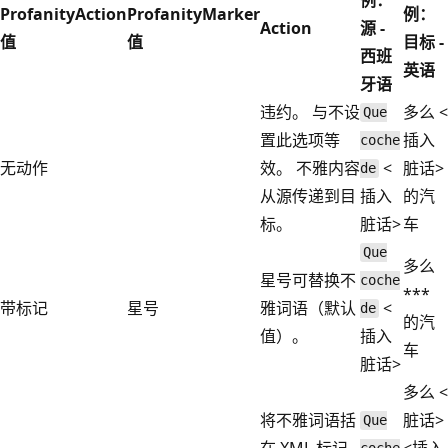
ProfanityAction
ProfanityMarker
例：
Action
源 -
值
值
目标 -
西班
英语
牙语
违约。 与不设
多么 <
Que
置此选项等
插入
coche
无动作
效。 不雅内容
<
脏话>
de
从源传递到目
插入
的汽
标。
脏话>
车
Que
多么
星号可替换不
coche
***
带标记
星号
雅词语（默认
<
de
的汽
值）。
插入
车
脏话>
多么 <
将不雅词语括
脏话>
Que
在 XML 标记
<插入