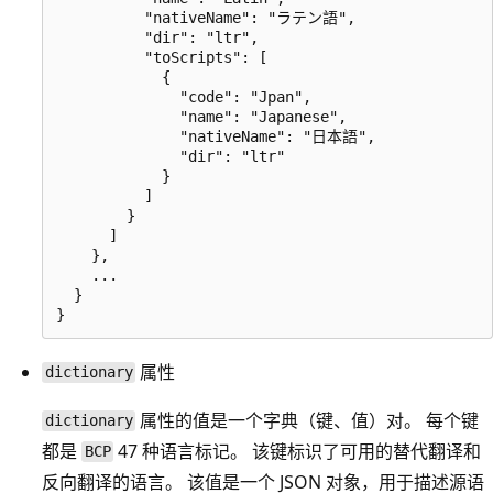
          "nativeName": "ラテン語",

          "dir": "ltr",

          "toScripts": [

            {

              "code": "Jpan",

              "name": "Japanese",

              "nativeName": "日本語",

              "dir": "ltr"

            }

          ]

        }

      ]

    },

    ...

  }

属性
dictionary
属性的值是一个字典（键、值）对。 每个键
dictionary
都是
47 种语言标记。 该键标识了可用的替代翻译和
BCP
反向翻译的语言。 该值是一个 JSON 对象，用于描述源语