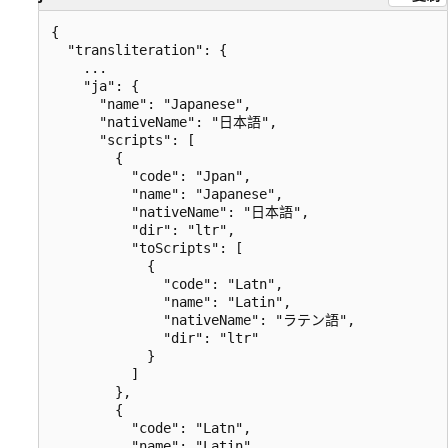
{

  "transliteration": {

    ...

    "ja": {

      "name": "Japanese",

      "nativeName": "日本語",

      "scripts": [

        {

          "code": "Jpan",

          "name": "Japanese",

          "nativeName": "日本語",

          "dir": "ltr",

          "toScripts": [

            {

              "code": "Latn",

              "name": "Latin",

              "nativeName": "ラテン語",

              "dir": "ltr"

            }

          ]

        },

        {

          "code": "Latn",

          "name": "Latin",
