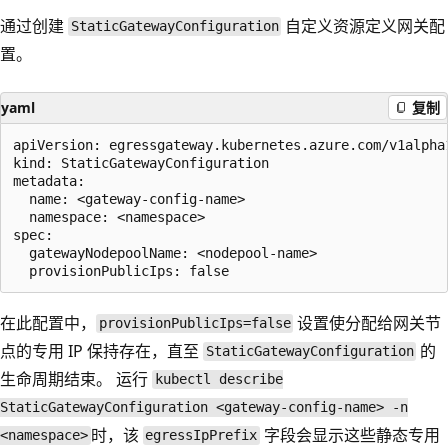
通过创建
自定义资源定义网关配
StaticGatewayConfiguration
置。
yaml
复制
apiVersion: egressgateway.kubernetes.azure.com/v1alpha1
kind: StaticGatewayConfiguration

metadata:

  name: <gateway-config-name>

  namespace: <namespace>

spec:

  gatewayNodepoolName: <nodepool-name>

在此配置中，
设置使分配给网关节
provisionPublicIps=false
点的专用 IP 保持存在，直至
的
StaticGatewayConfiguration
生命周期结束。 运行
kubectl describe
StaticGatewayConfiguration <gateway-config-name> -n
时，该
字段会显示这些静态专用
<namespace>
egressIpPrefix