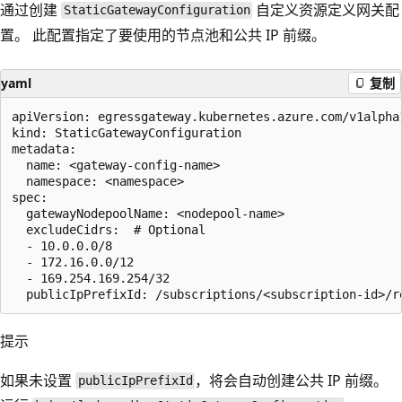
通过创建
自定义资源定义网关配
StaticGatewayConfiguration
置。 此配置指定了要使用的节点池和公共 IP 前缀。
yaml
复制
apiVersion: egressgateway.kubernetes.azure.com/v1alpha1
kind: StaticGatewayConfiguration

metadata:

  name: <gateway-config-name>

  namespace: <namespace>

spec:

  gatewayNodepoolName: <nodepool-name>

  excludeCidrs:  # Optional

  - 10.0.0.0/8

  - 172.16.0.0/12

  - 169.254.169.254/32

提示
如果未设置
，将会自动创建公共 IP 前缀。
publicIpPrefixId