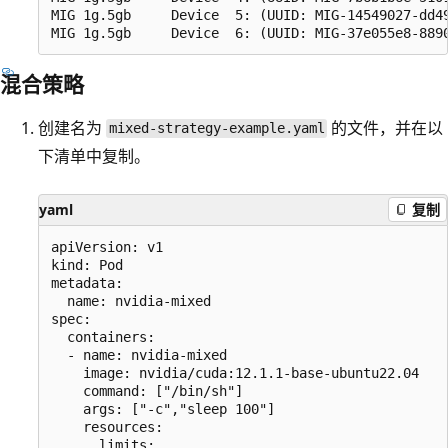
MIG 1g.5gb     Device  5: (UUID: MIG-14549027-dd49
混合策略
创建名为
的文件，并在以
mixed-strategy-example.yaml
下清单中复制。
yaml
复制
apiVersion: v1

kind: Pod

metadata:

  name: nvidia-mixed

spec:

  containers:

  - name: nvidia-mixed

    image: nvidia/cuda:12.1.1-base-ubuntu22.04

    command: ["/bin/sh"]

    args: ["-c","sleep 100"]

    resources:

      limits:
