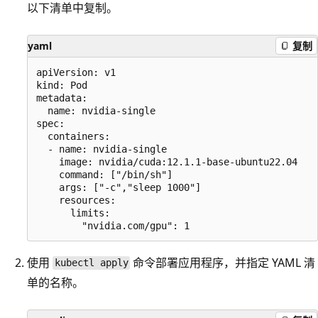
以下清单中复制。
yaml
复制
apiVersion: v1

kind: Pod

metadata:

  name: nvidia-single

spec:

  containers:

  - name: nvidia-single

    image: nvidia/cuda:12.1.1-base-ubuntu22.04

    command: ["/bin/sh"]

    args: ["-c","sleep 1000"]

    resources:

      limits:

使用
命令部署应用程序，并指定 YAML 清
kubectl apply
单的名称。