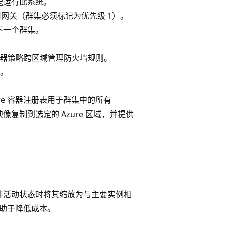
器才能运行此系统。
re 应用网关（群集必须标记为优先级 1）。
下一个群集。
墙管理器策略跨区域管理防火墙规则。
钥。
re 容器注册表用于群集中的所有
将映像复制到选定的 Azure 区域，并提供
非活动状态时将其缩放为与主要实例相
有助于降低成本。