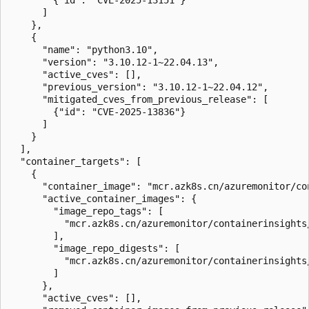
      ]

    },

    {

      "name": "python3.10",

      "version": "3.10.12-1~22.04.13",

      "active_cves": [],

      "previous_version": "3.10.12-1~22.04.12",

      "mitigated_cves_from_previous_release": [

        {"id": "CVE-2025-13836"}

      ]

    }

  ],

  "container_targets": [

    {

      "container_image": "mcr.azk8s.cn/azuremonitor/co
      "active_container_images": {

        "image_repo_tags": [

          "mcr.azk8s.cn/azuremonitor/containerinsights
        ],

        "image_repo_digests": [

          "mcr.azk8s.cn/azuremonitor/containerinsights
        ]

      },

      "active_cves": [],
