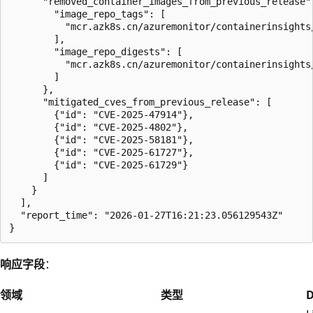
      "removed_container_images_from_previous_release":
        "image_repo_tags": [

          "mcr.azk8s.cn/azuremonitor/containerinsights
        ],

        "image_repo_digests": [

          "mcr.azk8s.cn/azuremonitor/containerinsights
        ]

      },

      "mitigated_cves_from_previous_release": [

        {"id": "CVE-2025-47914"},

        {"id": "CVE-2025-4802"},

        {"id": "CVE-2025-58181"},

        {"id": "CVE-2025-61727"},

        {"id": "CVE-2025-61729"}

      ]

    }

  ],

  "report_time": "2026-01-27T16:21:23.056129543Z"

响应字段
：
领域
类型
D