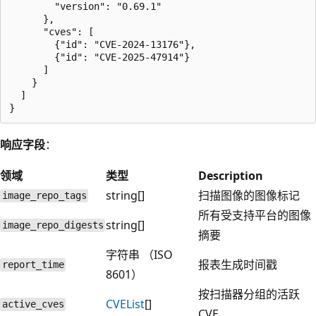
        "version": "0.69.1"

      },

      "cves": [

        {"id": "CVE-2024-13176"},

        {"id": "CVE-2025-47914"}

      ]

    }

  ]

响应字段
：
领域
类型
Description
string[]
扫描图像的图像标记
image_repo_tags
所有受支持平台的图像
string[]
image_repo_digests
摘要
字符串 （ISO
报表生成时间戳
report_time
8601）
按扫描器分组的活跃
CVEList
[]
active_cves
CVE