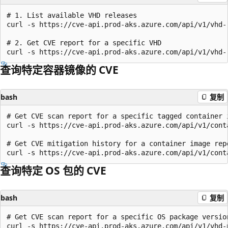
# 1. List available VHD releases

curl -s https://cve-api.prod-aks.azure.com/api/v1/vhd-
# 2. Get CVE report for a specific VHD

查询特定容器镜像的 CVE
bash
复制
# Get CVE scan report for a specific tagged container i
curl -s https://cve-api.prod-aks.azure.com/api/v1/cont
# Get CVE mitigation history for a container image repo
查询特定 OS 包的 CVE
bash
复制
# Get CVE scan report for a specific OS package version
curl -s https://cve-api.prod-aks.azure.com/api/v1/vhd-