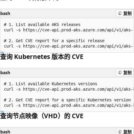
bash
复制
# 1. List available AKS releases

curl -s https://cve-api.prod-aks.azure.com/api/v1/aks-
# 2. Get CVE report for a specific release

查询 Kubernetes 版本的 CVE
bash
复制
# 1. List available Kubernetes versions

curl -s https://cve-api.prod-aks.azure.com/api/v1/aks-
# 2. Get CVE report for a specific Kubernetes version

查询节点映像（VHD）的 CVE
bash
复制