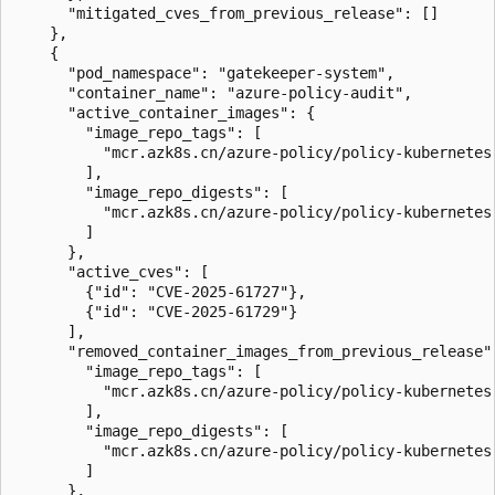
      "mitigated_cves_from_previous_release": []

    },

    {

      "pod_namespace": "gatekeeper-system",

      "container_name": "azure-policy-audit",

      "active_container_images": {

        "image_repo_tags": [

          "mcr.azk8s.cn/azure-policy/policy-kubernetes-
        ],

        "image_repo_digests": [

          "mcr.azk8s.cn/azure-policy/policy-kubernetes-
        ]

      },

      "active_cves": [

        {"id": "CVE-2025-61727"},

        {"id": "CVE-2025-61729"}

      ],

      "removed_container_images_from_previous_release":
        "image_repo_tags": [

          "mcr.azk8s.cn/azure-policy/policy-kubernetes-
        ],

        "image_repo_digests": [

          "mcr.azk8s.cn/azure-policy/policy-kubernetes-
        ]

      },
