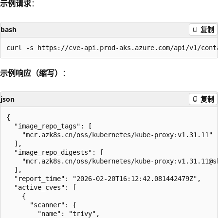
示例请求
：
bash
复制
示例响应（缩写）
：
json
复制
{

  "image_repo_tags": [

    "mcr.azk8s.cn/oss/kubernetes/kube-proxy:v1.31.11"

  ],

  "image_repo_digests": [

    "mcr.azk8s.cn/oss/kubernetes/kube-proxy:v1.31.11@sh
  ],

  "report_time": "2026-02-20T16:12:42.081442479Z",

  "active_cves": [

    {

      "scanner": {

        "name": "trivy",
