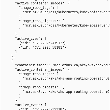
      "active_container_images": {

        "image_repo_tags": [

          "mcr.azk8s.cn/oss/kubernetes/kube-apiserver:v
        ],

        "image_repo_digests": [

          "mcr.azk8s.cn/oss/kubernetes/kube-apiserver:v
        ]

      },

      "active_cves": [

        {"id": "CVE-2025-47912"},

        {"id": "CVE-2025-58181"}

      ]

    },

    {

      "container_image": "mcr.azk8s.cn/aks/aks-app-rout
      "active_container_images": {

        "image_repo_tags": [

          "mcr.azk8s.cn/aks/aks-app-routing-operator:0.
        ],

        "image_repo_digests": [

          "mcr.azk8s.cn/aks/aks-app-routing-operator:0.
        ]

      },

      "active_cves": [

        {"id": "CVE-2023-39318"},
