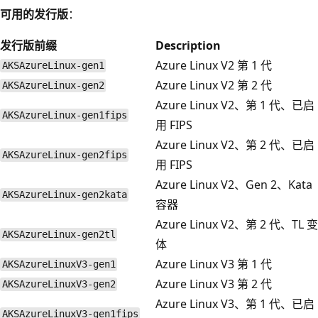
可用的发行版
：
发行版前缀
Description
Azure Linux V2 第 1 代
AKSAzureLinux-gen1
Azure Linux V2 第 2 代
AKSAzureLinux-gen2
Azure Linux V2、第 1 代、已启
AKSAzureLinux-gen1fips
用 FIPS
Azure Linux V2、第 2 代、已启
AKSAzureLinux-gen2fips
用 FIPS
Azure Linux V2、Gen 2、Kata
AKSAzureLinux-gen2kata
容器
Azure Linux V2、第 2 代、TL 变
AKSAzureLinux-gen2tl
体
Azure Linux V3 第 1 代
AKSAzureLinuxV3-gen1
Azure Linux V3 第 2 代
AKSAzureLinuxV3-gen2
Azure Linux V3、第 1 代、已启
AKSAzureLinuxV3-gen1fips