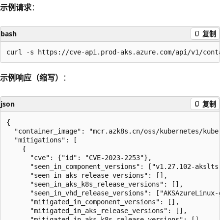
示例请求
：
bash
复制
示例响应（缩写）
：
json
复制
{

  "container_image": "mcr.azk8s.cn/oss/kubernetes/kube-
  "mitigations": [

    {

      "cve": {"id": "CVE-2023-2253"},

      "seen_in_component_versions": ["v1.27.102-akslts"
      "seen_in_aks_release_versions": [],

      "seen_in_aks_k8s_release_versions": [],

      "seen_in_vhd_release_versions": ["AKSAzureLinux-g
      "mitigated_in_component_versions": [],

      "mitigated_in_aks_release_versions": [],

      "mitigated_in_aks_k8s_release_versions": [],
