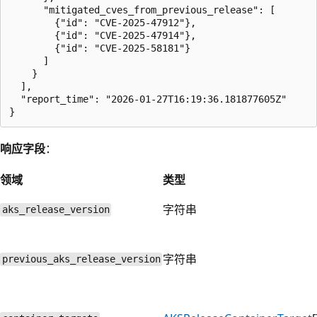
      "mitigated_cves_from_previous_release": [

        {"id": "CVE-2025-47912"},

        {"id": "CVE-2025-47914"},

        {"id": "CVE-2025-58181"}

      ]

    }

  ],

  "report_time": "2026-01-27T16:19:36.181877605Z"

响应字段
：
领域
类型
字符串
aks_release_version
字符串
previous_aks_release_version