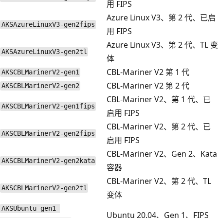
用 FIPS
Azure Linux V3、第 2 代、已启
AKSAzureLinuxV3-gen2fips
用 FIPS
Azure Linux V3、第 2 代、TL 变
AKSAzureLinuxV3-gen2tl
体
CBL-Mariner V2 第 1 代
AKSCBLMarinerV2-gen1
CBL-Mariner V2 第 2 代
AKSCBLMarinerV2-gen2
CBL-Mariner V2、第 1 代、已
AKSCBLMarinerV2-gen1fips
启用 FIPS
CBL-Mariner V2、第 2 代、已
AKSCBLMarinerV2-gen2fips
启用 FIPS
CBL-Mariner V2、Gen 2、Kata
AKSCBLMarinerV2-gen2kata
容器
CBL-Mariner V2、第 2 代、TL
AKSCBLMarinerV2-gen2tl
变体
AKSUbuntu-gen1-
Ubuntu 20.04、Gen 1、FIPS