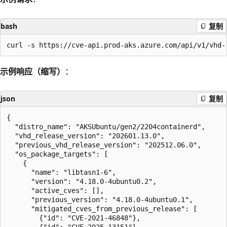
bash
复制
示例响应（缩写）
：
json
复制
{

  "distro_name": "AKSUbuntu/gen2/2204containerd",

  "vhd_release_version": "202601.13.0",

  "previous_vhd_release_version": "202512.06.0",

  "os_package_targets": [

    {

      "name": "libtasn1-6",

      "version": "4.18.0-4ubuntu0.2",

      "active_cves": [],

      "previous_version": "4.18.0-4ubuntu0.1",

      "mitigated_cves_from_previous_release": [

        {"id": "CVE-2021-46848"},

        {"id": "CVE-2025-13151"}
