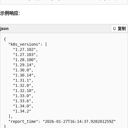
示例响应
：
json
复制
{

  "k8s_versions": [

    "1.27.102",

    "1.27.103",

    "1.28.100",

    "1.29.14",

    "1.30.0",

    "1.30.14",

    "1.31.1",

    "1.32.0",

    "1.32.10",

    "1.33.0",

    "1.33.6",

    "1.34.0",

    "1.34.2"

  ],

  "report_time": "2026-01-27T16:14:37.928201259Z"
