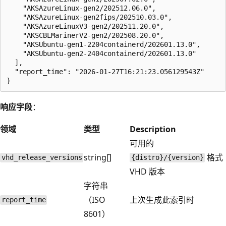
    "AKSAzureLinux-gen2/202512.06.0",

    "AKSAzureLinux-gen2fips/202510.03.0",

    "AKSAzureLinuxV3-gen2/202511.20.0",

    "AKSCBLMarinerV2-gen2/202508.20.0",

    "AKSUbuntu-gen1-2204containerd/202601.13.0",

    "AKSUbuntu-gen2-2404containerd/202601.13.0"

  ],

  "report_time": "2026-01-27T16:21:23.056129543Z"

响应字段
：
领域
类型
Description
可用的
string[]
格式
vhd_release_versions
{distro}/{version}
VHD 版本
字符串
（ISO
上次生成此索引时
report_time
8601）