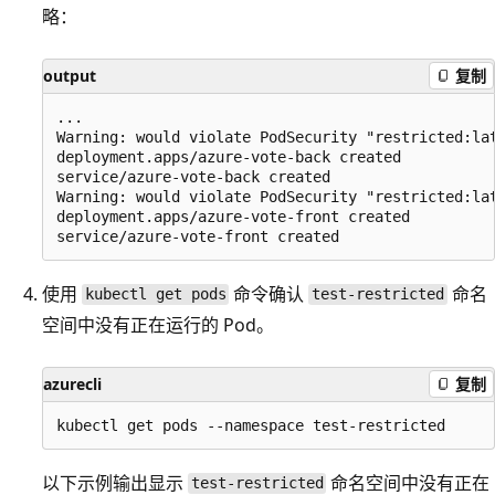
略：
output
复制
...

Warning: would violate PodSecurity "restricted:la
deployment.apps/azure-vote-back created

service/azure-vote-back created

Warning: would violate PodSecurity "restricted:la
deployment.apps/azure-vote-front created

使用
命令确认
命名
kubectl get pods
test-restricted
空间中没有正在运行的 Pod。
azurecli
复制
以下示例输出显示
命名空间中没有正在
test-restricted