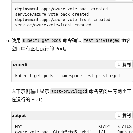
deployment.apps/azure-vote-back created

service/azure-vote-back created

deployment.apps/azure-vote-front created

使用
命令确认
命名
kubectl get pods
test-privileged
空间中有正在运行的 Pod。
azurecli
复制
以下示例输出显示
命名空间中有两个正
test-privileged
在运行的 Pod：
output
复制
NAME                               READY   STATUS 
azure-vote-back-6fcdc5cbd5-svbdf   1/1     Running