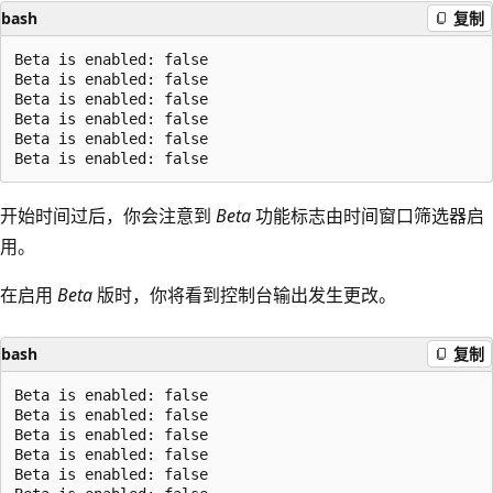
bash
复制
Beta is enabled: false

Beta is enabled: false

Beta is enabled: false

Beta is enabled: false

Beta is enabled: false

开始时间过后，你会注意到
Beta
功能标志由时间窗口筛选器启
用。
在启用
Beta
版时，你将看到控制台输出发生更改。
bash
复制
Beta is enabled: false

Beta is enabled: false

Beta is enabled: false

Beta is enabled: false

Beta is enabled: false
