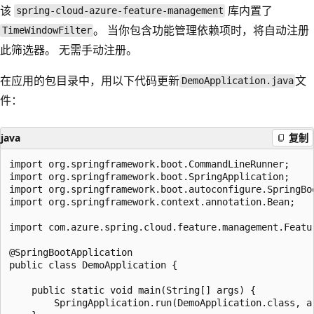
该
库内置了
spring-cloud-azure-feature-management
。 当你包含功能管理依赖项时，将自动注册
TimeWindowFilter
此筛选器。 无需手动注册。
在应用的包目录中，用以下代码更新
文
DemoApplication.java
件：
java
复制
import org.springframework.boot.CommandLineRunner;

import org.springframework.boot.SpringApplication;

import org.springframework.boot.autoconfigure.SpringBoo
import org.springframework.context.annotation.Bean;

import com.azure.spring.cloud.feature.management.Featur
@SpringBootApplication

public class DemoApplication {

    public static void main(String[] args) {

        SpringApplication.run(DemoApplication.class, ar