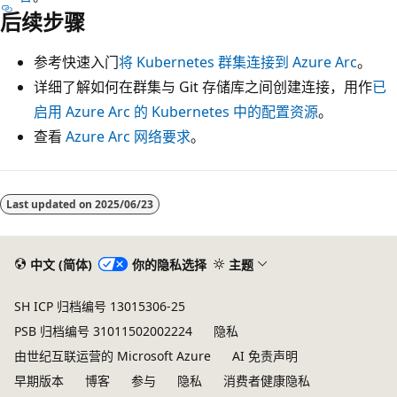
后续步骤
参考快速入门
将 Kubernetes 群集连接到 Azure Arc
。
详细了解如何在群集与 Git 存储库之间创建连接，用作
已
启用 Azure Arc 的 Kubernetes 中的配置资源
。
查看
Azure Arc 网络要求
。
阅
读
Last updated on
2025/06/23
模
式
中文 (简体)
你的隐私选择
主题
已
禁
SH ICP 归档编号 13015306-25
用
PSB 归档编号 31011502002224
隐私
由世纪互联运营的 Microsoft Azure
AI 免责声明
早期版本
博客
参与
隐私
消费者健康隐私