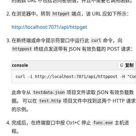
的函数 URL 不包括访问密钥值，并且不需要它调用函数。
在浏览器中，转到
端点，该 URL 应如下所示：
httpget
http://localhost:7071/api/httpget
在新终端或命令提示符窗口中运行此
命令，向
curl
终结点发送带有 JSON 有效负载的 POST 请求：
httppost
console
复制
此命令从
项目文件读取 JSON 有效负载数
testdata.json
据。 可以在
项目文件中找到这两个 HTTP 请求
test.http
的示例。
完成后，在终端窗口中按 Ctrl+C 停止
主机进
func.exe
程。