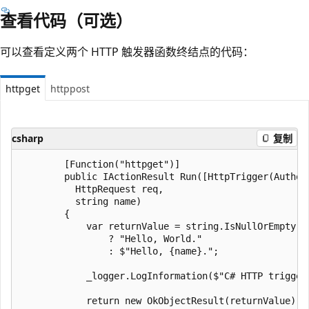
查看代码（可选）
可以查看定义两个 HTTP 触发器函数终结点的代码：
httpget
httppost
csharp
复制
        [Function("httpget")]

        public IActionResult Run([HttpTrigger(Authori
          HttpRequest req,

          string name)

        {

            var returnValue = string.IsNullOrEmpty(na
                ? "Hello, World."

                : $"Hello, {name}.";

            _logger.LogInformation($"C# HTTP trigger
            return new OkObjectResult(returnValue);
