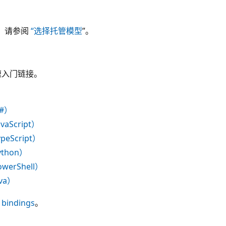
K？ 请参阅
“选择托管模型
”。
快速入门链接。
#）
Script）
Script）
hon）
rShell）
va）
 bindings
。