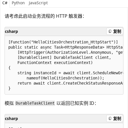
C#
Python
JavaScript
请考虑此启动业务流程的 HTTP 触发器：
csharp
复制
[Function("HelloCitiesOrchestration_HttpStart")]

public static async Task<HttpResponseData> HttpStart(
    [HttpTrigger(AuthorizationLevel.Anonymous, "get",
    [DurableClient] DurableTaskClient client,

    FunctionContext executionContext)

{

    string instanceId = await client.ScheduleNewOrche
        nameof(HelloCitiesOrchestration));

    return await client.CreateCheckStatusResponseAsyn
模拟
以返回已知实例 ID：
DurableTaskClient
csharp
复制