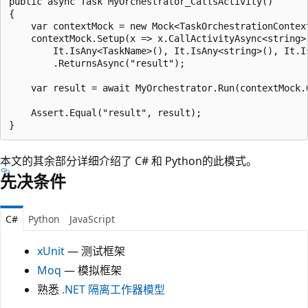
public async Task MyOrchestrator_CallsActivity()

{

    var contextMock = new Mock<TaskOrchestrationContext
    contextMock.Setup(x => x.CallActivityAsync<string>(
        It.IsAny<TaskName>(), It.IsAny<string>(), It.Is
        .ReturnsAsync("result");

    var result = await MyOrchestrator.Run(contextMock.O
    Assert.Equal("result", result);

本文的其余部分详细介绍了 C# 和 Python的此模式。
先决条件
C#
Python
JavaScript
xUnit
— 测试框架
Moq
— 模拟框架
熟悉
.NET 隔离工作器模型