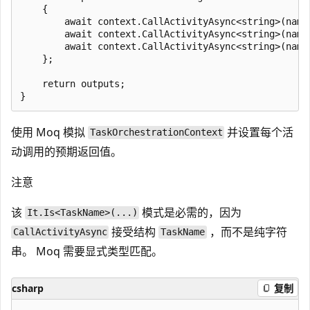
    {

        await context.CallActivityAsync<string>(nameo
        await context.CallActivityAsync<string>(nameo
        await context.CallActivityAsync<string>(nameo
    };

    return outputs;

使用 Moq 模拟
并设置每个活
TaskOrchestrationContext
动调用的预期返回值。
注意
该
模式是必需的，因为
It.Is<TaskName>(...)
接受结构
，而不是纯字符
CallActivityAsync
TaskName
串。 Moq 需要显式类型匹配。
csharp
复制