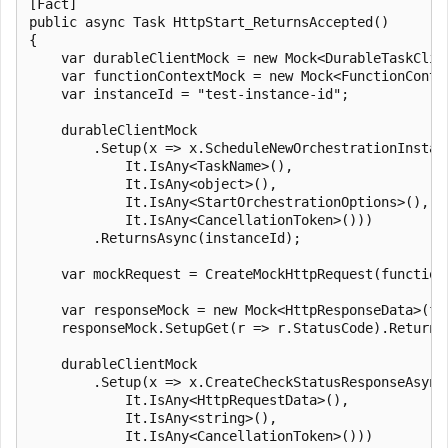
[Fact]

public async Task HttpStart_ReturnsAccepted()

{

    var durableClientMock = new Mock<DurableTaskClien
    var functionContextMock = new Mock<FunctionContex
    var instanceId = "test-instance-id";

    durableClientMock

        .Setup(x => x.ScheduleNewOrchestrationInstanc
            It.IsAny<TaskName>(),

            It.IsAny<object>(),

            It.IsAny<StartOrchestrationOptions>(),

            It.IsAny<CancellationToken>()))

        .ReturnsAsync(instanceId);

    var mockRequest = CreateMockHttpRequest(functionC
    var responseMock = new Mock<HttpResponseData>(fun
    responseMock.SetupGet(r => r.StatusCode).Returns(
    durableClientMock

        .Setup(x => x.CreateCheckStatusResponseAsync(
            It.IsAny<HttpRequestData>(),

            It.IsAny<string>(),

            It.IsAny<CancellationToken>()))
