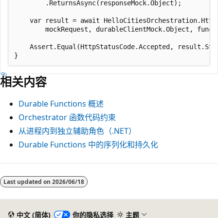
        .ReturnsAsync(responseMock.Object);

    var result = await HelloCitiesOrchestration.HttpS
        mockRequest, durableClientMock.Object, functi
    Assert.Equal(HttpStatusCode.Accepted, result.Stat
相关内容
Durable Functions 概述
Orchestrator 函数代码约束
从进程内到独立辅助角色（.NET）
Durable Functions 中的序列化和持久化
Last updated on
2026/06/18
中文 (简体)
你的隐私选择
主题