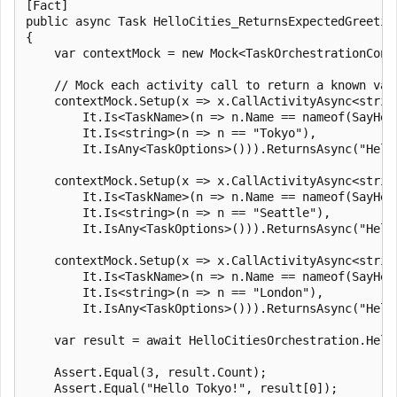
[Fact]

public async Task HelloCities_ReturnsExpectedGreeting
{

    var contextMock = new Mock<TaskOrchestrationConte
    // Mock each activity call to return a known valu
    contextMock.Setup(x => x.CallActivityAsync<string
        It.Is<TaskName>(n => n.Name == nameof(SayHell
        It.Is<string>(n => n == "Tokyo"),

        It.IsAny<TaskOptions>())).ReturnsAsync("Hello
    contextMock.Setup(x => x.CallActivityAsync<string
        It.Is<TaskName>(n => n.Name == nameof(SayHell
        It.Is<string>(n => n == "Seattle"),

        It.IsAny<TaskOptions>())).ReturnsAsync("Hello
    contextMock.Setup(x => x.CallActivityAsync<string
        It.Is<TaskName>(n => n.Name == nameof(SayHell
        It.Is<string>(n => n == "London"),

        It.IsAny<TaskOptions>())).ReturnsAsync("Hello
    var result = await HelloCitiesOrchestration.Hello
    Assert.Equal(3, result.Count);

    Assert.Equal("Hello Tokyo!", result[0]);
