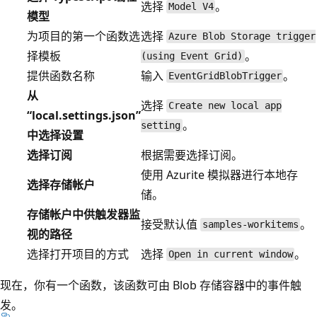
选择
。
Model V4
模型
为项目的第一个函数选
选择
Azure Blob Storage trigger
择模板
。
(using Event Grid)
提供函数名称
输入
。
EventGridBlobTrigger
从
选择
Create new local app
“local.settings.json”
。
setting
中选择设置
选择订阅
根据需要选择订阅。
使用 Azurite 模拟器进行本地存
选择存储帐户
储。
存储帐户中供触发器监
接受默认值
。
samples-workitems
视的路径
选择打开项目的方式
选择
。
Open in current window
现在，你有一个函数，该函数可由 Blob 存储容器中的事件触
发。