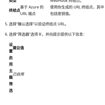
类型
WebHook 终结点。
基于 Azure 的
使用你生成的 URL 终结点，其中
终结点
URL 端点
包括密钥值。
选择“确认选择”以验证终结点 URL。
选择“筛选器
”选项卡，并向提示提供以下信息：
设
建议值
置
启
用
主
已启用
题
筛
选