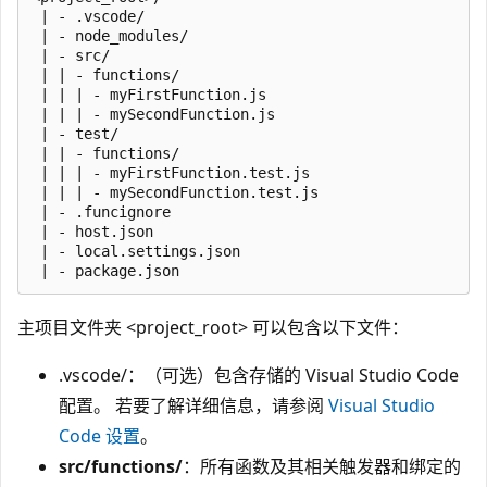
 | - .vscode/

 | - node_modules/

 | - src/

 | | - functions/

 | | | - myFirstFunction.js

 | | | - mySecondFunction.js

 | - test/

 | | - functions/

 | | | - myFirstFunction.test.js

 | | | - mySecondFunction.test.js

 | - .funcignore

 | - host.json

 | - local.settings.json

主项目文件夹 <project_root> 可以包含以下文件：
.vscode/：（可选）包含存储的 Visual Studio Code
配置。 若要了解详细信息，请参阅
Visual Studio
Code 设置
。
src/functions/
：所有函数及其相关触发器和绑定的