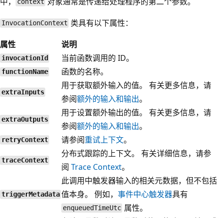
中，
对象通常是传递给处理程序的第二个参数。
context
类具有以下属性：
InvocationContext
属性
说明
当前函数调用的 ID。
invocationId
函数的名称。
functionName
用于获取额外输入的值。 有关更多信息，请
extraInputs
参阅
额外的输入和输出
。
用于设置额外输出的值。 有关更多信息，请
extraOutputs
参阅
额外的输入和输出
。
请参阅
重试上下文
。
retryContext
分布式跟踪的上下文。 有关详细信息，请参
traceContext
阅
Trace Context
。
此调用中触发器输入的相关元数据，但不包括
值本身。 例如，
事件中心触发器
具有
triggerMetadata
属性。
enqueuedTimeUtc