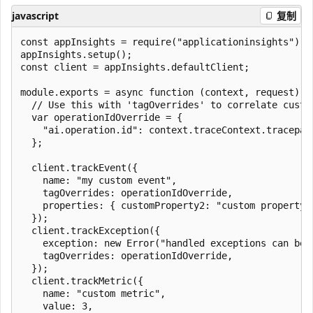
javascript
复制
const appInsights = require("applicationinsights");

appInsights.setup();

const client = appInsights.defaultClient;

module.exports = async function (context, request) {

  // Use this with 'tagOverrides' to correlate custo
  var operationIdOverride = {

    "ai.operation.id": context.traceContext.tracepare
  };

  client.trackEvent({

    name: "my custom event",

    tagOverrides: operationIdOverride,

    properties: { customProperty2: "custom property v
  });

  client.trackException({

    exception: new Error("handled exceptions can be l
    tagOverrides: operationIdOverride,

  });

  client.trackMetric({

    name: "custom metric",

    value: 3,
