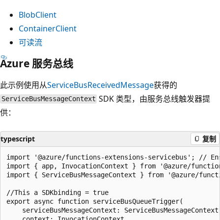
BlobClient
ContainerClient
可读流
Azure 服务总线
此示例使用从
ServiceBusReceivedMessage
获得的
SDK 类型，由服务总线触发器提
ServiceBusMessageContext
供：
typescript
复制
import '@azure/functions-extensions-servicebus'; // En
import { app, InvocationContext } from '@azure/function
import { ServiceBusMessageContext } from '@azure/functi
//This a SDKbinding = true

export async function serviceBusQueueTrigger(

    serviceBusMessageContext: ServiceBusMessageContext,
    context: InvocationContext
