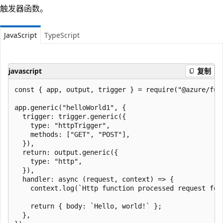
触发器函数。
JavaScript
TypeScript
javascript
复制
const { app, output, trigger } = require("@azure/func
app.generic("helloWorld1", {

  trigger: trigger.generic({

    type: "httpTrigger",

    methods: ["GET", "POST"],

  }),

  return: output.generic({

    type: "http",

  }),

  handler: async (request, context) => {

    context.log(`Http function processed request for 
    return { body: `Hello, world!` };

  },
