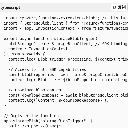
typescript
复制
import "@azure/functions-extensions-blob"; // This is 
import { StorageBlobClient } from "@azure/functions-ext
import { app, InvocationContext } from "@azure/function
export async function storageBlobTrigger(

  blobStorageClient: StorageBlobClient, // SDK binding 
  context: InvocationContext

): Promise<void> {

  context.log(`Blob trigger processing: ${context.trigg
  // Access to full SDK capabilities

  const blobProperties = await blobStorageClient.blobCl
  context.log(`Blob size: ${blobProperties.contentLengt
  // Download blob content

  const downloadResponse = await blobStorageClient.blob
  context.log(`Content: ${downloadResponse}`);

}

// Register the function

app.storageBlob("storageBlobTrigger", {

  path: "snippets/{name}",
