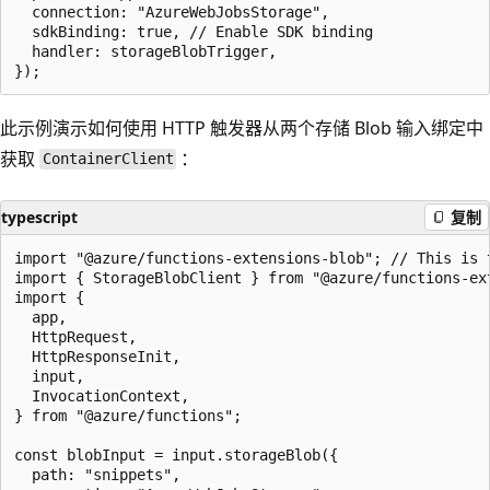
  connection: "AzureWebJobsStorage",

  sdkBinding: true, // Enable SDK binding

  handler: storageBlobTrigger,

此示例演示如何使用 HTTP 触发器从两个存储 Blob 输入绑定中
获取
：
ContainerClient
typescript
复制
import "@azure/functions-extensions-blob"; // This is 
import { StorageBlobClient } from "@azure/functions-ext
import {

  app,

  HttpRequest,

  HttpResponseInit,

  input,

  InvocationContext,

} from "@azure/functions";

const blobInput = input.storageBlob({

  path: "snippets",
