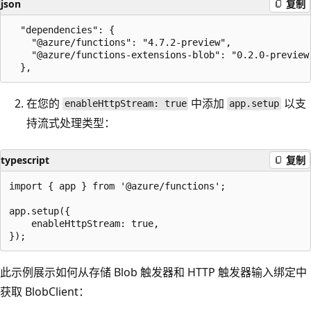
json
复制
  "dependencies": {

    "@azure/functions": "4.7.2-preview",

    "@azure/functions-extensions-blob": "0.2.0-preview"
在您的
中添加
以支
enableHttpStream: true
app.setup
持流式处理类型：
typescript
复制
import { app } from '@azure/functions';

app.setup({

    enableHttpStream: true,

此示例展示如何从存储 Blob 触发器和 HTTP 触发器输入绑定中
获取 BlobClient：