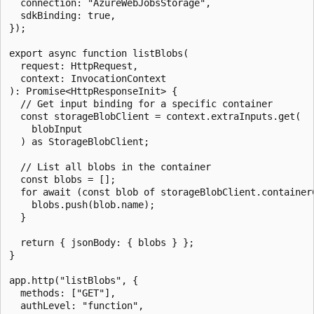
  connection: "AzureWebJobsStorage",

  sdkBinding: true,

});

export async function listBlobs(

  request: HttpRequest,

  context: InvocationContext

): Promise<HttpResponseInit> {

  // Get input binding for a specific container

  const storageBlobClient = context.extraInputs.get(

    blobInput

  ) as StorageBlobClient;

  // List all blobs in the container

  const blobs = [];

  for await (const blob of storageBlobClient.containerC
    blobs.push(blob.name);

  }

  return { jsonBody: { blobs } };

}

app.http("listBlobs", {

  methods: ["GET"],

  authLevel: "function",
