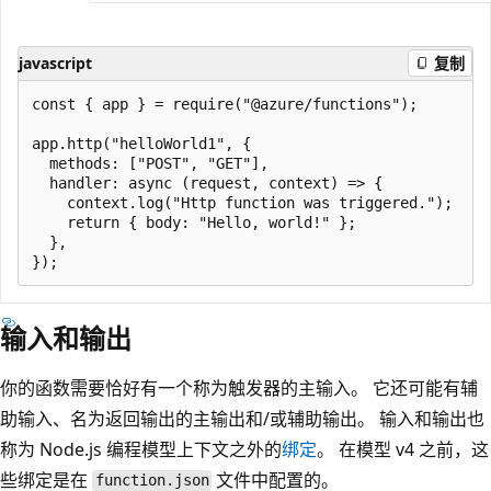
javascript
复制
const { app } = require("@azure/functions");

app.http("helloWorld1", {

  methods: ["POST", "GET"],

  handler: async (request, context) => {

    context.log("Http function was triggered.");

    return { body: "Hello, world!" };

  },

输入和输出
你的函数需要恰好有一个称为触发器的主输入。 它还可能有辅
助输入、名为返回输出的主输出和/或辅助输出。 输入和输出也
称为 Node.js 编程模型上下文之外的
绑定
。 在模型 v4 之前，这
些绑定是在
文件中配置的。
function.json