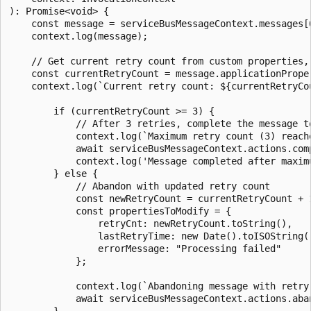
): Promise<void> {

    const message = serviceBusMessageContext.messages[0
    context.log(message);

    // Get current retry count from custom properties, 
    const currentRetryCount = message.applicationPrope
    context.log(`Current retry count: ${currentRetryCou
        if (currentRetryCount >= 3) {

            // After 3 retries, complete the message to
            context.log(`Maximum retry count (3) reach
            await serviceBusMessageContext.actions.comp
            context.log('Message completed after maximu
        } else {

            // Abandon with updated retry count

            const newRetryCount = currentRetryCount + 1
            const propertiesToModify = {

                retryCnt: newRetryCount.toString(),

                lastRetryTime: new Date().toISOString()
                errorMessage: "Processing failed"

            };

            context.log(`Abandoning message with retry 
            await serviceBusMessageContext.actions.aba
        }
