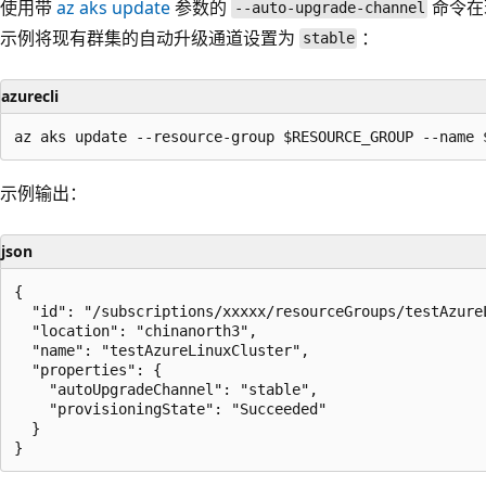
使用带
az aks update
参数的
命令在
--auto-upgrade-channel
示例将现有群集的自动升级通道设置为
：
stable
azurecli
示例输出：
json
{

  "id": "/subscriptions/xxxxx/resourceGroups/testAzureL
  "location": "chinanorth3",

  "name": "testAzureLinuxCluster",

  "properties": {

    "autoUpgradeChannel": "stable",

    "provisioningState": "Succeeded"

  }
