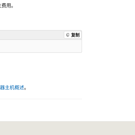
生费用。
复制
x 容器主机概述
。