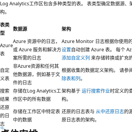
Log Analytics工作区包含多种类型的表。 表类型确定数
构。
表类
数据源
架构
型
Azure 资源中的日志，
Azure Monitor 日志根据你使
Azure
或 Azure 服务和解决方
设置
自动创建 Azure 表。 每个
表
案所需的日志
添加自定义列
来存储转换或扩充
非Azure资源和任何其
自定
根据收集的数据定义架构。 请参
他数据源，例如基于文
义表
除表和列
。
件的日志
搜索
存储在Log Analytics工
架构基于
运行搜索作业
时定义的
结果
作区中的所有数据
构。
还原
存储在工作区中特定表
还原的日志表与
从中还原日志
的
的日
中的数据
原日志表的架构。
志