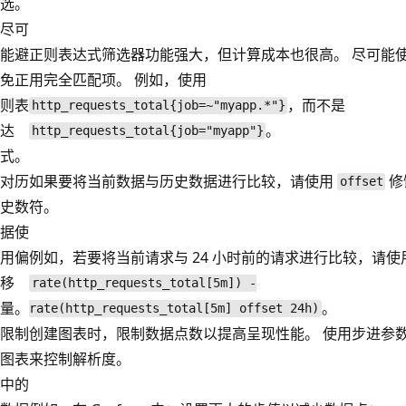
选。
尽可
能避
正则表达式筛选器功能强大，但计算成本也很高。 尽可能
免正
用完全匹配项。 例如，使用
则表
，而不是
http_requests_total{job=~"myapp.*"}
达
。
http_requests_total{job="myapp"}
式。
对历
如果要将当前数据与历史数据进行比较，请使用
修
offset
史数
符。
据使
用偏
例如，若要将当前请求与 24 小时前的请求进行比较，请使
移
rate(http_requests_total[5m]) -
量。
。
rate(http_requests_total[5m] offset 24h)
限制
创建图表时，限制数据点数以提高呈现性能。 使用步进参
图表
来控制解析度。
中的