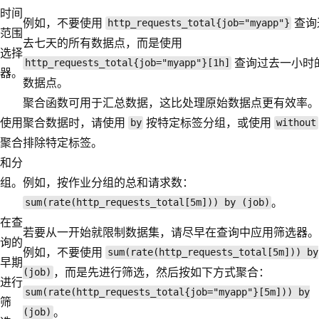
时间
例如，不要使用
查询
http_requests_total{job="myapp"}
范围
去七天的所有数据点，而是使用
选择
查询过去一小时
http_requests_total{job="myapp"}[1h]
器。
数据点。
聚合函数可用于汇总数据，这比处理原始数据点更有效率。
使用
聚合数据时，请使用
按特定标签分组，或使用
by
without
聚合
排除特定标签。
和分
组。
例如，按作业分组的总和请求数：
。
sum(rate(http_requests_total[5m])) by (job)
在查
若要从一开始就限制数据集，请尽早在查询中应用筛选器。
询的
例如，不要使用
sum(rate(http_requests_total[5m])) by
早期
，而是先进行筛选，然后按如下方式聚合：
(job)
进行
sum(rate(http_requests_total{job="myapp"}[5m])) by
筛
。
(job)