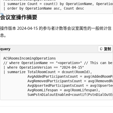
| summarize Count = count() by OperationName, Operatio
会议室操作摘要
操作版本 2024-04-15 的参与者计数等会议室属性的一般统计信
息。
query
复制
ACSRoomsIncomingOperations

// where OperationName == "<operation>" // This can be
| where OperationVersion == "2024-04-15"

| summarize TotalRoomCount = dcount(RoomId),

            AvgAddedParticipantsCount = avg(AddedRoomPa
            AvgRemovedParticipantsCount = avg(RemovedRo
            AvgUpsertedParticipantsCount = avg(Upserted
            AvgRoomLifespan = avg(RoomLifespan),

阅
读