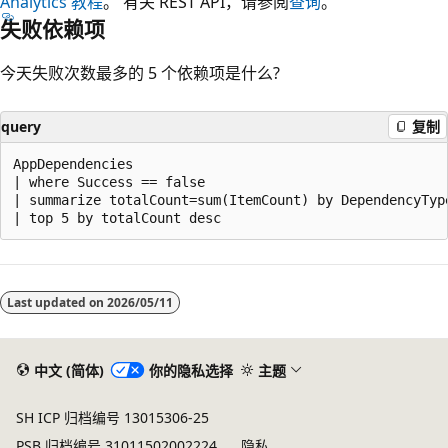
Analytics 教程
。 有关 REST API，请参阅
查询
。
失败依赖项
今天失败次数最多的 5 个依赖项是什么?
query
复制
AppDependencies

| where Success == false

| summarize totalCount=sum(ItemCount) by DependencyType
阅
读
Last updated on
2026/05/11
模
式
已
中文 (简体)
你的隐私选择
主题
禁
SH ICP 归档编号 13015306-25
用
PSB 归档编号 31011502002224
隐私