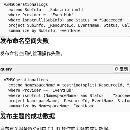
AZMSOperationalLogs

| extend SubInfo = _SubscriptionId

| where Provider =~ "EventHub"

| where isnotnull(SubInfo) and Status != "Succeeded"

| project SubInfo, _ResourceId, EventName, Status, Call
发布命名空间失败
发布命名空间的管理操作失败。
query
复制
AZMSOperationalLogs

| extend NamespaceName = tostring(split(_ResourceId, "/
| where Provider =~ "EventHub"

| where isnotnull(NamespaceName) and Status != "Succeed
| project NamespaceName, _ResourceId, EventName, Status
发布主题的成功数据
发布有关服务器总线中 CRUD 操作的主题的成功数据。