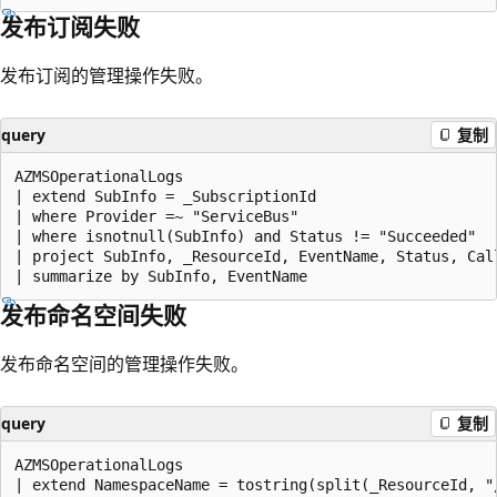
发布订阅失败
发布订阅的管理操作失败。
query
复制
AZMSOperationalLogs

| extend SubInfo = _SubscriptionId

| where Provider =~ "ServiceBus"

| where isnotnull(SubInfo) and Status != "Succeeded"

| project SubInfo, _ResourceId, EventName, Status, Call
发布命名空间失败
发布命名空间的管理操作失败。
query
复制
AZMSOperationalLogs

| extend NamespaceName = tostring(split(_ResourceId, "/