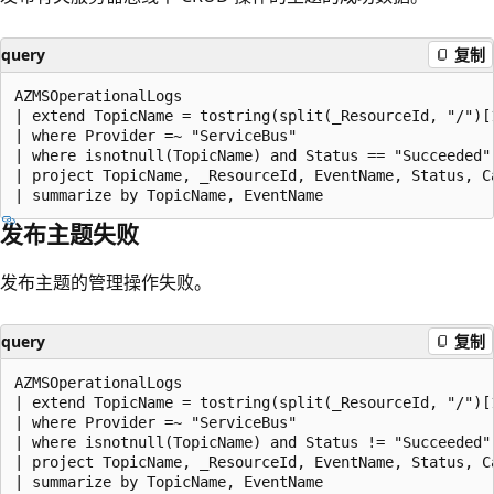
query
复制
AZMSOperationalLogs

| extend TopicName = tostring(split(_ResourceId, "/")[1
| where Provider =~ "ServiceBus"

| where isnotnull(TopicName) and Status == "Succeeded"

| project TopicName, _ResourceId, EventName, Status, Ca
发布主题失败
发布主题的管理操作失败。
query
复制
AZMSOperationalLogs

| extend TopicName = tostring(split(_ResourceId, "/")[1
| where Provider =~ "ServiceBus"

| where isnotnull(TopicName) and Status != "Succeeded"

| project TopicName, _ResourceId, EventName, Status, Ca