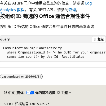
有关在 Azure 门户中使用这些查询的信息，请参阅
Log
Analytics 教程
。 有关 REST API，请参阅
查询
。
按组织 ID 筛选的 Office 通信合规性事件
按组织 ID 筛选的 Office 通信合规性事件日志的基本查询
query
复制
CommunicationComplianceActivity

| where OrganizationId != "<The GUID for your organizat
阅
读
Last updated on
2026/05/11
模
式
已
中文 (简体)
你的隐私选择
主题
禁
SH ICP 归档编号 13015306-25
用