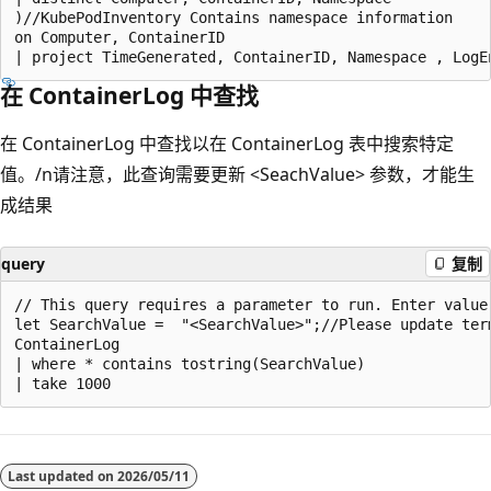
)//KubePodInventory Contains namespace information

on Computer, ContainerID

在 ContainerLog 中查找
在 ContainerLog 中查找以在 ContainerLog 表中搜索特定
值。/n请注意，此查询需要更新 <SeachValue> 参数，才能生
成结果
query
复制
// This query requires a parameter to run. Enter value 
let SearchValue =  "<SearchValue>";//Please update ter
ContainerLog

| where * contains tostring(SearchValue)

阅
读
Last updated on
2026/05/11
模