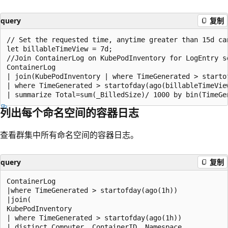
query
复制
// Set the requested time, anytime greater than 15d can
let billableTimeView = 7d;

//Join ContainerLog on KubePodInventory for LogEntry so
ContainerLog

| join(KubePodInventory | where TimeGenerated > starto
| where TimeGenerated > startofday(ago(billableTimeView
列出每个命名空间的容器日志
查看群集中所有命名空间的容器日志。
query
复制
ContainerLog

|where TimeGenerated > startofday(ago(1h))

|join(

KubePodInventory

| where TimeGenerated > startofday(ago(1h))

| distinct Computer, ContainerID, Namespace
