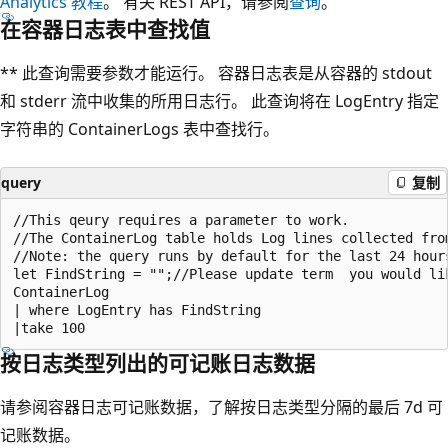
Analytics 教程
。 有关 REST API，请参阅
查询
。
在容器日志表中查找值
** 此查询需要参数才能运行。 容器日志表是从容器的 stdout
和 stderr 流中收集的所用日志行。 此查询将在 LogEntry 指定
字符串的 ContainerLogs 表中查找行。
query
复制
//This qeury requires a parameter to work.

//The ContainerLog table holds Log lines collected fro
//Note: the query runs by default for the last 24 hour
let FindString = "";//Please update term  you would lik
ContainerLog

| where LogEntry has FindString

按日志类型列出的可记账日志数据
请参阅容器日志可记账数据，了解按日志类型分隔的最后 7d 可
记账数据。