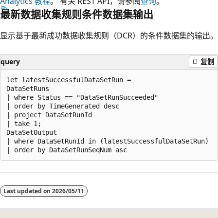
Analytics 教程
。 有关 REST API，请参阅
查询
。
最新数据收集规则条件数据集输出
显示基于最新成功数据收集规则（DCR）的条件数据集的输出。
query
复制
let latestSuccessfulDataSetRun =

DataSetRuns

| where Status == "DataSetRunSucceeded"

| order by TimeGenerated desc

| project DataSetRunId

| take 1;

DataSetOutput

| where DataSetRunId in (latestSuccessfulDataSetRun)

阅
读
Last updated on
2026/05/11
模
式