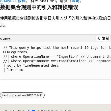
Analytics 教程
。 有关 REST API，请参阅
查询
。
数据集合规则中的引入和转换错误
使用数据集合规则检索指示日志引入期间的引入和转换失败的日
志。
query
复制
// This query helps list the most recent 10 logs for f
DCRLogErrors

//| where OperationName == "Ingestion" // Uncomment thi
//| where OperationName =="Transformation" // Uncommen
| sort by TimeGenerated desc

| limit 10

阅
读
Last updated on
2026/05/11
模
式
已