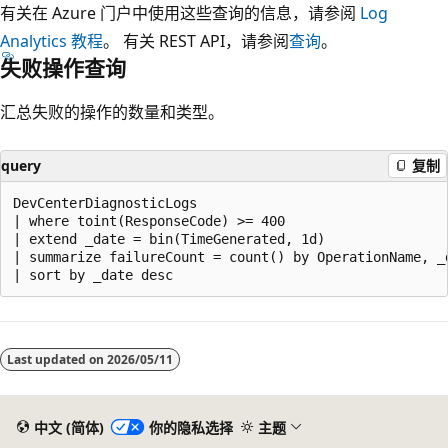
有关在 Azure 门户中使用这些查询的信息，请参阅
Log
Analytics 教程
。 有关 REST API，请参阅
查询
。
失败操作查询
汇总失败的操作的数量和类型。
query
复制
DevCenterDiagnosticLogs

| where toint(ResponseCode) >= 400

| extend _date = bin(TimeGenerated, 1d)

| summarize failureCount = count() by OperationName, _d
阅
读
Last updated on
2026/05/11
模
式
已
中文 (简体)
你的隐私选择
主题