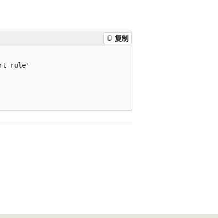
复制
t rule'
