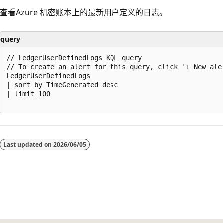
查看Azure 机密账本上的最新用户定义的日志。
query
// LedgerUserDefinedLogs KQL query

// To create an alert for this query, click '+ New aler
LedgerUserDefinedLogs

| sort by TimeGenerated desc

| limit 100

阅
读
Last updated on
2026/06/05
模
式
已
禁
用