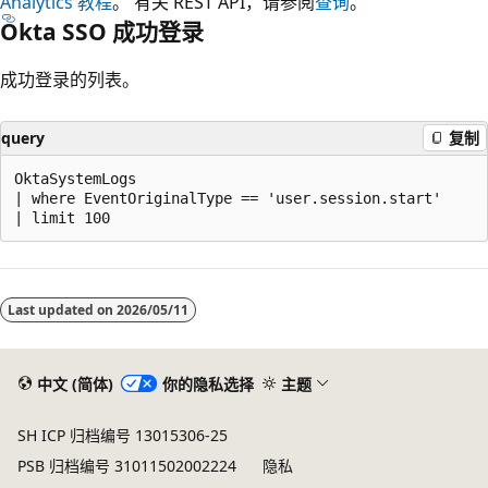
Analytics 教程
。 有关 REST API，请参阅
查询
。
Okta SSO 成功登录
成功登录的列表。
query
复制
OktaSystemLogs

| where EventOriginalType == 'user.session.start'

阅
读
Last updated on
2026/05/11
模
式
已
中文 (简体)
你的隐私选择
主题
禁
SH ICP 归档编号 13015306-25
用
PSB 归档编号 31011502002224
隐私