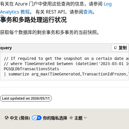
有关在 Azure 门户中使用这些查询的信息，请参阅
Log
Analytics 教程
。 有关 REST API，请参阅
查询
。
事务和多路处理运行状况
获取每个数据库的剩余事务和多事务的当前快照。
query
复制
// If required to get the snapshot on a certain date a
// where TimeGenerated between (datetime('2023-03-01 1
PGSQLDbTransactionsStats

阅
读
Last updated on
2026/05/11
模
式
已
中文 (简体)
你的隐私选择
主题
禁