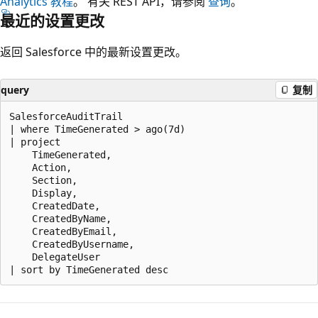
Analytics 教程
。 有关 REST API，请参阅
查询
。
最近的设置更改
返回 Salesforce 中的最新设置更改。
query
复制
SalesforceAuditTrail

| where TimeGenerated > ago(7d)

| project

    TimeGenerated,

    Action,

    Section,

    Display,

    CreatedDate,

    CreatedByName,

    CreatedByEmail,

    CreatedByUsername,

    DelegateUser

阅
读