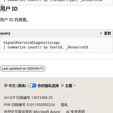
用户 ID
用户 ID 的摘要。
query
复制
SignalRServiceDiagnosticLogs

阅
读
Last updated on
2026/05/11
模
式
已
中文 (简体)
你的隐私选择
主题
禁
SH ICP 归档编号 13015306-25
用
PSB 归档编号 31011502002224
隐私
由世纪互联运营的 Microsoft Azure
AI 免责声明