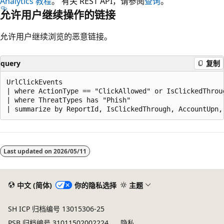
Analytics 教程
。 有关 REST API，请参阅
查询
。
允许用户继续操作的链接
允许用户继续浏览的恶意链接。
query
复制
UrlClickEvents

| where ActionType == "ClickAllowed" or IsClickedThroug
| where ThreatTypes has "Phish"

阅
读
Last updated on
2026/05/11
模
式
已
中文 (简体)
你的隐私选择
主题
禁
SH ICP 归档编号 13015306-25
用
PSB 归档编号 31011502002224
隐私