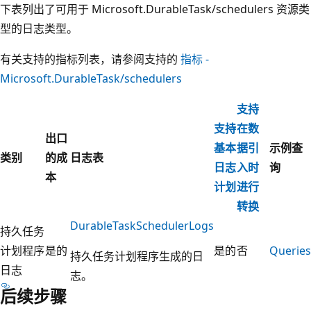
下表列出了可用于 Microsoft.DurableTask/schedulers 资源类
型的日志类型。
有关支持的指标列表，请参阅支持的
指标 -
Microsoft.DurableTask/schedulers
支持
支持
在数
出口
基本
据引
示例查
类别
的成
日志表
日志
入时
询
本
计划
进行
转换
DurableTaskSchedulerLogs
持久任务
计划程序
是的
是的
否
Queries
持久任务计划程序生成的日
日志
志。
后续步骤