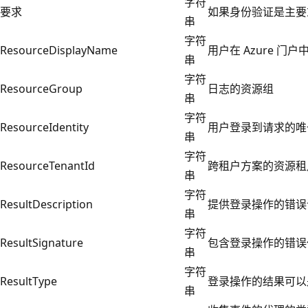
字符
要求
如果身份验证是主要
串
字符
ResourceDisplayName
用户在 Azure 
串
字符
ResourceGroup
日志的资源组
串
字符
ResourceIdentity
用户登录到请求的唯一 
串
字符
ResourceTenantId
跨租户方案的资源租户
串
字符
ResultDescription
提供登录操作的错误
串
字符
ResultSignature
包含登录操作的错误
串
字符
ResultType
登录操作的结果可以
串