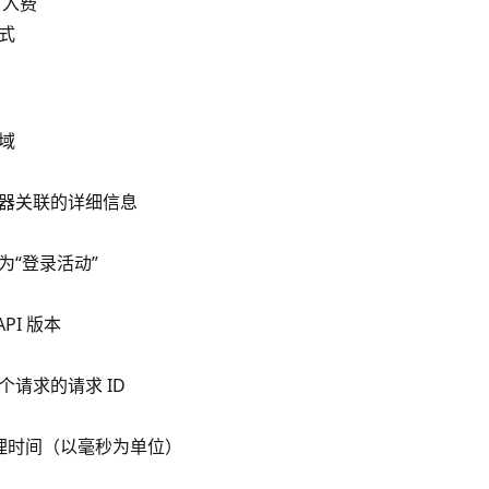
引入费
式
域
器关联的详细信息
为“登录活动”
PI 版本
请求的请求 ID
求处理时间（以毫秒为单位）