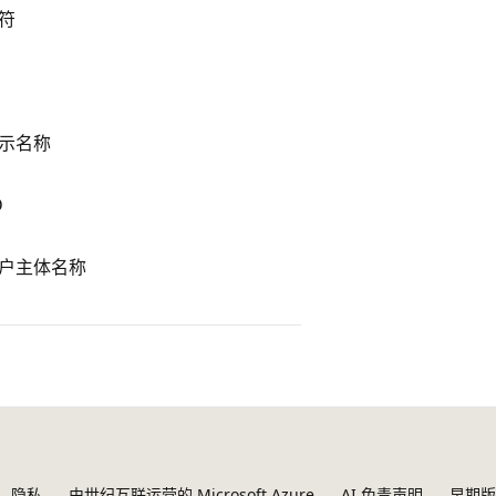
符
示名称
D
户主体名称
隐私
由世纪互联运营的 Microsoft Azure
AI 免责声明
早期版