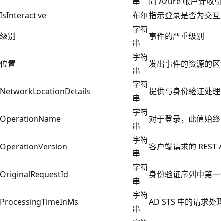
串
向 Azure 帐户计收
IsInteractive
布尔
指示登录是否为交互
字符
级别
事件的严重级别
串
字符
位置
发出事件的资源的区
串
字符
NetworkLocationDetails
提供与身份验证处理
串
字符
OperationName
对于登录，此值始终
串
字符
OperationVersion
客户端请求的 REST A
串
字符
OriginalRequestId
身份验证序列中第一个
串
字符
ProcessingTimeInMs
AD STS 中的请
串