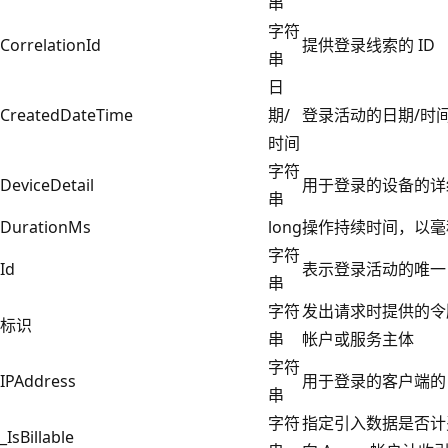
串
字符
CorrelationId
提供登录线索的 ID
串
日
CreatedDateTime
期/
登录活动的日期/时
时间
字符
DeviceDetail
用于登录的设备的详
串
DurationMs
long
操作持续时间，以毫
字符
Id
表示登录活动的唯一 
串
字符
发出请求时提供的令
标识
串
帐户或服务主体
字符
IPAddress
用于登录的客户端的 I
串
字符
指定引入数据是否计费。 当
_IsBillable