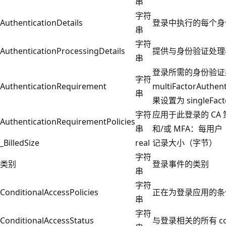
串
字符
AuthenticationDetails
登录中执行的每个身
串
字符
AuthenticationProcessingDetails
提供与身份验证处理
串
登录所需的身份验证
字符
AuthenticationRequirement
multiFactorAut
串
果设置为 singleFac
字符
应用于此登录的 CA
AuthenticationRequirementPolicies
串
和/或 MFA：每用户
_BilledSize
real
记录大小（字节）
字符
类别
登录事件的类别
串
字符
ConditionalAccessPolicies
正在为登录应用的条
串
字符
ConditionalAccessStatus
与登录相关的所有 cond