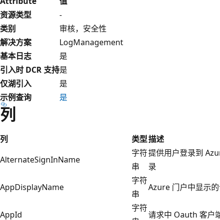
Attribute
值
资源类型
-
类别
审核，安全性
解决方案
LogManagement
基本日志
是
引入时 DCR 支持
是
仅湖引入
是
示例查询
是
列
列
类型
描述
字符
提供用户登录到 Azu
AlternateSignInName
串
录
字符
AppDisplayName
Azure 门户中显示
串
字符
AppId
请求中 Oauth 客户端