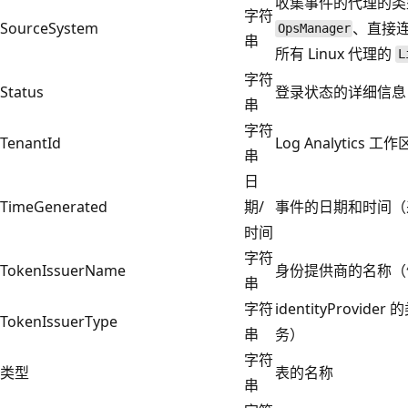
收集事件的代理的类型
字符
SourceSystem
、直接连接
OpsManager
串
所有 Linux 代理的
L
字符
Status
登录状态的详细信息
串
字符
TenantId
Log Analytics 工作
串
日
TimeGenerated
期/
事件的日期和时间（采
时间
字符
TokenIssuerName
身份提供商的名称（例如 s
串
字符
identityProvid
TokenIssuerType
串
务）
字符
类型
表的名称
串