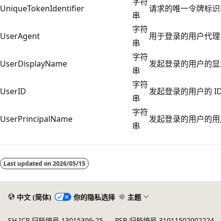
字符
UniqueTokenIdentifier
请求的唯一令牌标识
串
字符
UserAgent
用于登录的用户代理
串
字符
UserDisplayName
发起登录的用户的显
串
字符
UserID
发起登录的用户的 I
串
字符
UserPrincipalName
发起登录的用户的用
串
Last updated on
2026/05/15
中文 (简体)
你的隐私选择
主题
SH ICP 归档编号 13015306-25
PSB 归档编号 31011502002224