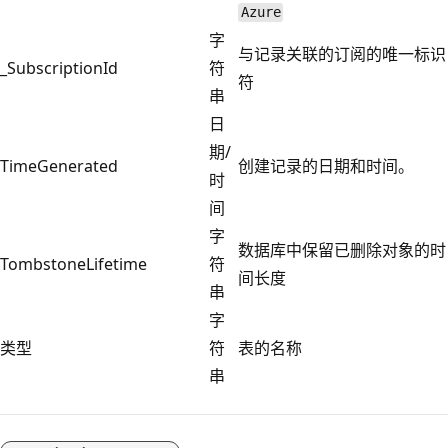
Azure
字
与记录关联的订阅的唯一标识
_SubscriptionId
符
符
串
日
期/
TimeGenerated
创建记录的日期和时间。
时
间
字
数据库中保留已删除对象的时
TombstoneLifetime
符
间长度
串
字
类型
符
表的名称
串
阅
读