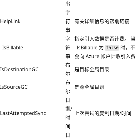
串
字
HelpLink
符
有关详细信息的帮助链接
串
字
指定引入数据是否计费。 当
_IsBillable
符
_IsBillable 为
时，不
false
串
会向 Azure 帐户计收引入费
布
IsDestinationGC
是目标全局目录
尔
布
IsSourceGC
是源全局目录
尔
日
期/
LastAttemptedSync
上次尝试的复制日期/时间
时
间
日