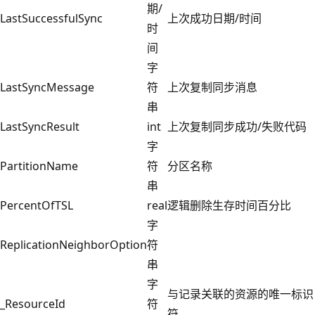
期/
LastSuccessfulSync
上次成功日期/时间
时
间
字
LastSyncMessage
符
上次复制同步消息
串
LastSyncResult
int
上次复制同步成功/失败代码
字
PartitionName
符
分区名称
串
PercentOfTSL
real
逻辑删除生存时间百分比
字
ReplicationNeighborOption
符
串
字
与记录关联的资源的唯一标识
_ResourceId
符
符