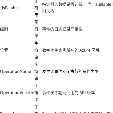
字
指定引入数据是否计费。 当 _IsBillable
_IsBillable
符
引入费
串
字
级别
符
事件的日志记录严重性
串
字
位置
符
数字孪生实例所在的 Azure 区域
串
字
OperationName
符
发生该事件期间执行的操作类型
串
字
OperationVersion
符
事件发生期间使用的 API 版本
串
字