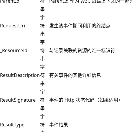
ParentId
符
ParentId 作为 W3C 跟踪上下文的一
串
字
RequestUri
符
发生该事件期间利用的终结点
串
字
_ResourceId
符
与记录关联的资源的唯一标识符
串
字
ResultDescription
符
有关事件的其他详细信息
串
字
ResultSignature
符
事件的 Http 状态代码（如果适用）
串
字
ResultType
符
事件结果