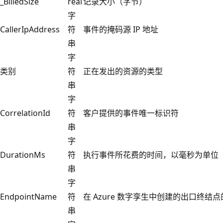
_BilledSize
real
记录大小（字节）
字
CallerIpAddress
符
事件的掩码源 IP 地址
串
字
类别
符
正在发出的资源的类型
串
字
CorrelationId
符
客户提供的事件唯一标识符
串
字
DurationMs
符
执行事件所花费的时间，以毫秒为单位
串
字
EndpointName
符
在 Azure 数字孪生中创建的出口终结
串