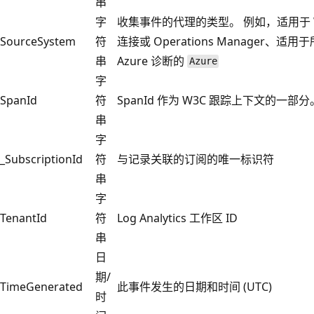
串
字
收集事件的代理的类型。 例如，适用于 W
SourceSystem
符
连接或 Operations Manager、适用于
串
Azure 诊断的
Azure
字
SpanId
符
SpanId 作为 W3C 跟踪上下文的一部
串
字
_SubscriptionId
符
与记录关联的订阅的唯一标识符
串
字
TenantId
符
Log Analytics 工作区 ID
串
日
期/
TimeGenerated
此事件发生的日期和时间 (UTC)
时