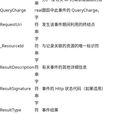
串
QueryCharge
real
跟踪中此事件的 QueryCharge。
字
RequestUri
符
发生该事件期间利用的终结点
串
字
_ResourceId
符
与记录关联的资源的唯一标识符
串
字
ResultDescription
符
有关事件的其他详细信息
串
字
ResultSignature
符
事件的 Http 状态代码（如果适用）
串
字
ResultType
符
事件结果