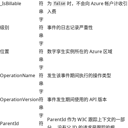
_IsBillable
符
为
时，不会向 Azure 帐户计收引
false
串
入费
字
级别
符
事件的日志记录严重性
串
字
位置
符
数字孪生实例所在的 Azure 区域
串
字
OperationName
符
发生该事件期间执行的操作类型
串
字
OperationVersion
符
事件发生期间使用的 API 版本
串
字
ParentId 作为 W3C 跟踪上下文的一部
ParentId
符
分。 没有父 ID 的请求是跟踪的根