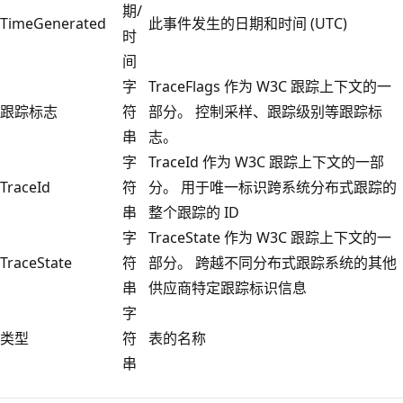
期/
TimeGenerated
此事件发生的日期和时间 (UTC)
时
间
字
TraceFlags 作为 W3C 跟踪上下文的一
跟踪标志
符
部分。 控制采样、跟踪级别等跟踪标
串
志。
字
TraceId 作为 W3C 跟踪上下文的一部
TraceId
符
分。 用于唯一标识跨系统分布式跟踪的
串
整个跟踪的 ID
字
TraceState 作为 W3C 跟踪上下文的一
TraceState
符
部分。 跨越不同分布式跟踪系统的其他
串
供应商特定跟踪标识信息
字
类型
符
表的名称
串
阅