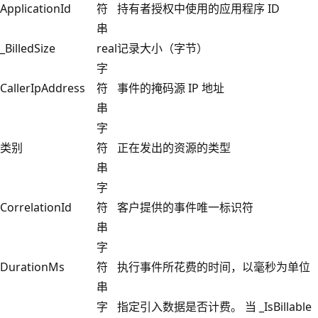
ApplicationId
符
持有者授权中使用的应用程序 ID
串
_BilledSize
real
记录大小（字节）
字
CallerIpAddress
符
事件的掩码源 IP 地址
串
字
类别
符
正在发出的资源的类型
串
字
CorrelationId
符
客户提供的事件唯一标识符
串
字
DurationMs
符
执行事件所花费的时间，以毫秒为单位
串
字
指定引入数据是否计费。 当 _IsBillable