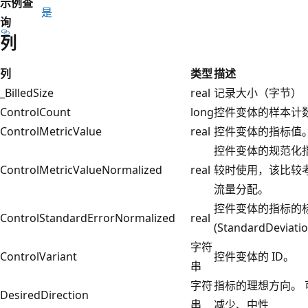
示例查
是
询
列
列
类型
描述
_BilledSize
real
记录大小（字节）
ControlCount
long
控件变体的样本计
ControlMetricValue
real
控件变体的指标值
控件变体的规范化
ControlMetricValueNormalized
real
较时使用，该比较
流量分配。
控件变体的指标的
ControlStandardErrorNormalized
real
(StandardDeviati
字符
ControlVariant
控件变体的 ID。
串
字符
指标的理想方向。
DesiredDirection
串
减少、中性