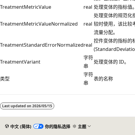
TreatmentMetricValue
real
处理变体的指标值
处理变体的规范化
TreatmentMetricValueNormalized
real
较时使用，该比较
流量分配。
控件变体的指标的
TreatmentStandardErrorNormalized
real
(StandardDeviati
字符
TreatmentVariant
处理变体的 ID。
串
字符
类型
表的名称
串
阅
读
Last updated on
2026/05/15
模
式
已
中文 (简体)
你的隐私选择
主题
禁