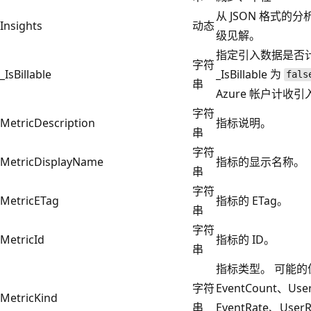
从 JSON 格式的
Insights
动态
级见解。
指定引入数据是否计
字符
_IsBillable
_IsBillable 为
fals
串
Azure 帐户计收引
字符
MetricDescription
指标说明。
串
字符
MetricDisplayName
指标的显示名称。
串
字符
MetricETag
指标的 ETag。
串
字符
MetricId
指标的 ID。
串
指标类型。 可能的
字符
EventCount、Use
MetricKind
串
EventRate、Use