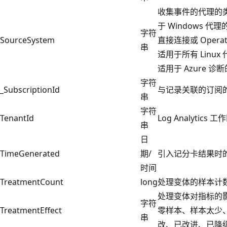
收集事件的代理的
于 Windows 代理
字符
SourceSystem
直接连接或 Operati
串
适用于所有 Linux
适用于 Azure 诊
字符
_SubscriptionId
与记录关联的订阅
串
字符
TenantId
Log Analytics 工
串
日
TimeGenerated
期/
引入记分卡结果时
时间
TreatmentCount
long
处理变体的样本计
处理变体对指标的
字符
TreatmentEffect
零样本、样本太少
串
改、已改进、已降