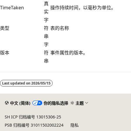
真
TimeTaken
操作持续时间，以毫秒为单位。
实
字
类型
符
表的名称
串
字
版本
符
事件属性的版本。
串
阅
读
Last updated on
2026/05/15
模
式
已
中文 (简体)
你的隐私选择
主题
禁
SH ICP 归档编号 13015306-25
用
PSB 归档编号 31011502002224
隐私