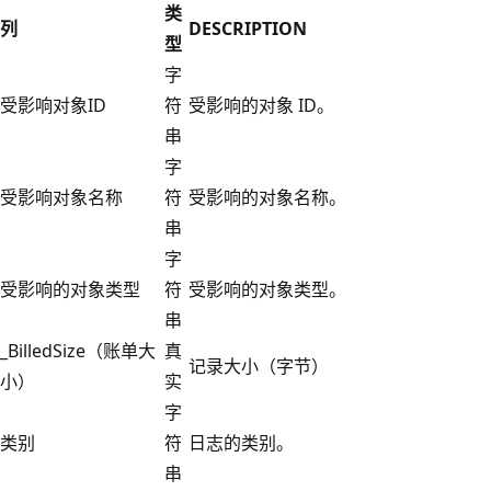
类
列
DESCRIPTION
型
字
受影响对象ID
符
受影响的对象 ID。
串
字
受影响对象名称
符
受影响的对象名称。
串
字
受影响的对象类型
符
受影响的对象类型。
串
_BilledSize（账单大
真
记录大小（字节）
小）
实
字
类别
符
日志的类别。
串