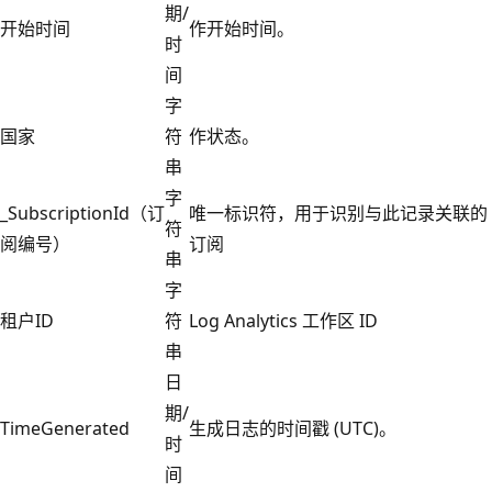
期/
开始时间
作开始时间。
时
间
字
国家
符
作状态。
串
字
_SubscriptionId（订
唯一标识符，用于识别与此记录关联的
符
阅编号）
订阅
串
字
租户ID
符
Log Analytics 工作区 ID
串
日
期/
TimeGenerated
生成日志的时间戳 (UTC)。
时
间