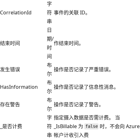
字
CorrelationId
符
事件的关联 ID。
串
日
期/
结束时间
作结束时间。
时
间
布
发生错误
操作是否记录了严重错误。
尔
布
HasInformation
操作是否记录了信息性消息。
尔
布
存在警告
操作是否记录了警告。
尔
字
指定摄入数据是否需计费。 当
_是否计费
符
_IsBillable 为
时，不会向 Azure
false
串
帐户计收引入费