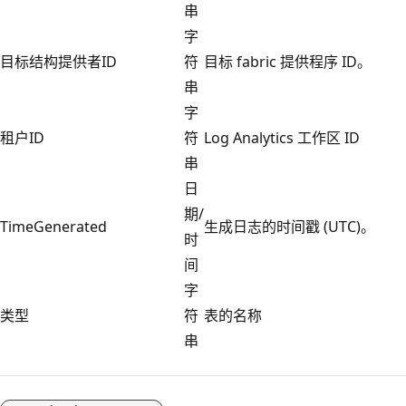
串
字
目标结构提供者ID
符
目标 fabric 提供程序 ID。
串
字
租户ID
符
Log Analytics 工作区 ID
串
日
期/
TimeGenerated
生成日志的时间戳 (UTC)。
时
间
字
类型
符
表的名称
串
阅
读