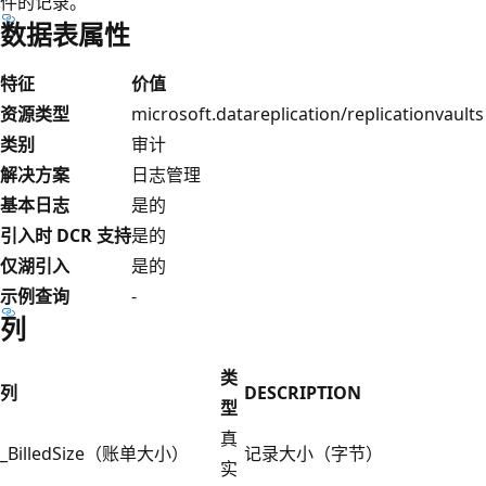
件的记录。
数据表属性
特征
价值
资源类型
microsoft.datareplication/replicationvaults
类别
审计
解决方案
日志管理
基本日志
是的
引入时 DCR 支持
是的
仅湖引入
是的
示例查询
-
列
类
列
DESCRIPTION
型
真
_BilledSize（账单大小）
记录大小（字节）
实