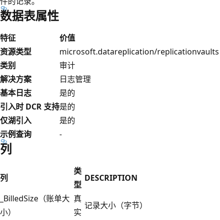
件的记录。
数据表属性
特征
价值
资源类型
microsoft.datareplication/replicationvaults
类别
审计
解决方案
日志管理
基本日志
是的
引入时 DCR 支持
是的
仅湖引入
是的
示例查询
-
列
类
列
DESCRIPTION
型
_BilledSize（账单大
真
记录大小（字节）
小）
实