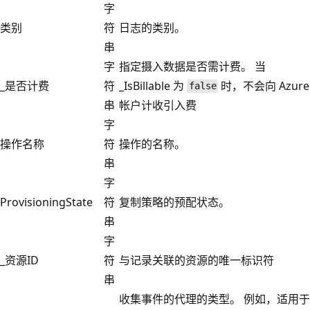
字
类别
符
日志的类别。
串
字
指定摄入数据是否需计费。 当
_是否计费
符
_IsBillable 为
时，不会向 Azure
false
串
帐户计收引入费
字
操作名称
符
操作的名称。
串
字
ProvisioningState
符
复制策略的预配状态。
串
字
_资源ID
符
与记录关联的资源的唯一标识符
串
收集事件的代理的类型。 例如，适用于