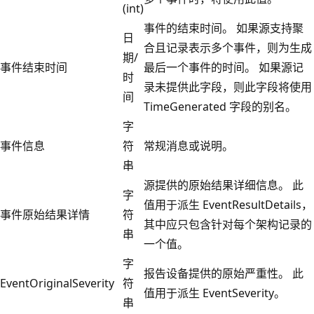
(int)
事件的结束时间。 如果源支持聚
日
合且记录表示多个事件，则为生成
期/
事件结束时间
最后一个事件的时间。 如果源记
时
录未提供此字段，则此字段将使用
间
TimeGenerated 字段的别名。
字
事件信息
符
常规消息或说明。
串
源提供的原始结果详细信息。 此
字
值用于派生 EventResultDetails，
事件原始结果详情
符
其中应只包含针对每个架构记录的
串
一个值。
字
报告设备提供的原始严重性。 此
EventOriginalSeverity
符
值用于派生 EventSeverity。
串