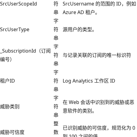
SrcUserScopeId
符
SrcUsername 的范围的 ID，例如
串
Azure AD 租户。
字
SrcUserType
符
源用户的类型。
串
字
_SubscriptionId（订阅
符
与记录关联的订阅的唯一标识符
编号）
串
字
租户ID
符
Log Analytics 工作区 ID
串
字
在 Web 会话中识别到的威胁或恶
威胁类别
符
意软件的类别。
串
整
已识别威胁的可信度，规范化为 0
威胁可信度
数
到 100 之间的值。