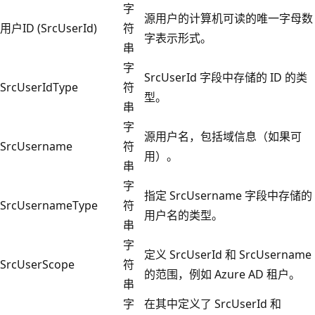
字
源用户的计算机可读的唯一字母数
用户ID (SrcUserId)
符
字表示形式。
串
字
SrcUserId 字段中存储的 ID 的类
SrcUserIdType
符
型。
串
字
源用户名，包括域信息（如果可
SrcUsername
符
用）。
串
字
指定 SrcUsername 字段中存储的
SrcUsernameType
符
用户名的类型。
串
字
定义 SrcUserId 和 SrcUsername
SrcUserScope
符
的范围，例如 Azure AD 租户。
串
字
在其中定义了 SrcUserId 和