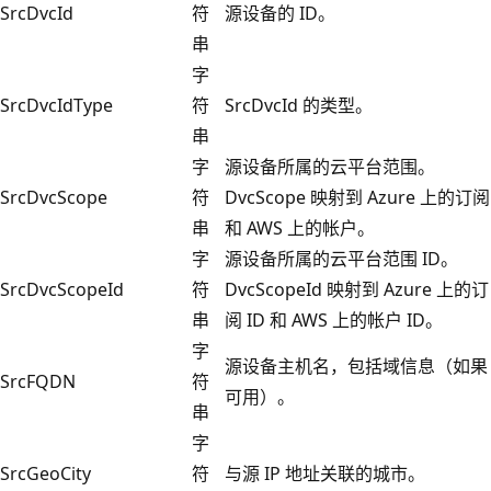
SrcDvcId
符
源设备的 ID。
串
字
SrcDvcIdType
符
SrcDvcId 的类型。
串
字
源设备所属的云平台范围。
SrcDvcScope
符
DvcScope 映射到 Azure 上的订阅
串
和 AWS 上的帐户。
字
源设备所属的云平台范围 ID。
SrcDvcScopeId
符
DvcScopeId 映射到 Azure 上的订
串
阅 ID 和 AWS 上的帐户 ID。
字
源设备主机名，包括域信息（如果
SrcFQDN
符
可用）。
串
字
SrcGeoCity
符
与源 IP 地址关联的城市。