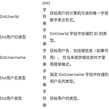
(int)
字
目标用户的计算机可读的唯一字母
DstUserId
符
数字表示形式。
串
字
DstUserId 字段中存储的 ID 的类
Dst用户ID类型
符
型。
串
字
目标用户名，包括域信息（如果可
DstUsername
符
用）。 仅当未提供域信息时才使
串
用简单格式。
字
指定 DstUsername 字段中存储的
Dst用户名类型
符
用户名的类型。
串
字
Dst用户类型
符
目标用户的类型。
串