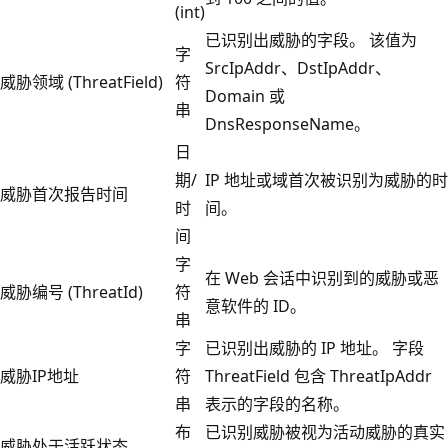
(int)
已识别出威胁的字段。 该值为
字
SrcIpAddr、DstIpAddr、
威胁领域 (ThreatField)
符
Domain 或
串
DnsResponseName。
日
期/
IP 地址或域首次被识别为威胁的时
威胁首次报告时间
时
间。
间
字
在 Web 会话中识别到的威胁或恶
威胁编号 (ThreatId)
符
意软件的 ID。
串
字
已识别出威胁的 IP 地址。 字段
威胁IP地址
符
ThreatField 包含 ThreatIpAddr
串
表示的字段的名称。
布
已识别威胁被视为活动威胁的真实
威胁处于活跃状态