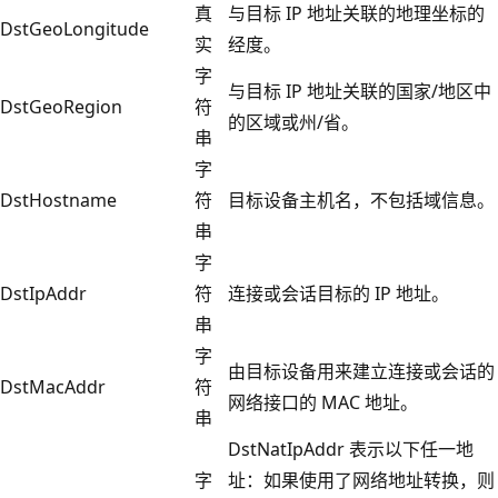
真
与目标 IP 地址关联的地理坐标的
DstGeoLongitude
实
经度。
字
与目标 IP 地址关联的国家/地区中
DstGeoRegion
符
的区域或州/省。
串
字
DstHostname
符
目标设备主机名，不包括域信息。
串
字
DstIpAddr
符
连接或会话目标的 IP 地址。
串
字
由目标设备用来建立连接或会话的
DstMacAddr
符
网络接口的 MAC 地址。
串
DstNatIpAddr 表示以下任一地
字
址：如果使用了网络地址转换，则