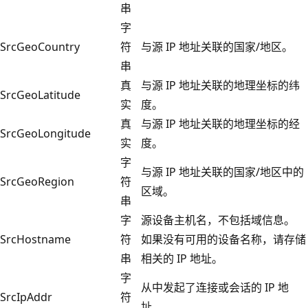
串
字
SrcGeoCountry
符
与源 IP 地址关联的国家/地区。
串
真
与源 IP 地址关联的地理坐标的纬
SrcGeoLatitude
实
度。
真
与源 IP 地址关联的地理坐标的经
SrcGeoLongitude
实
度。
字
与源 IP 地址关联的国家/地区中的
SrcGeoRegion
符
区域。
串
字
源设备主机名，不包括域信息。
SrcHostname
符
如果没有可用的设备名称，请存储
串
相关的 IP 地址。
字
从中发起了连接或会话的 IP 地
SrcIpAddr
符
址。