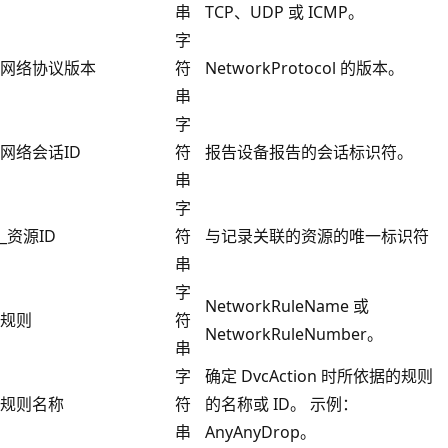
串
TCP、UDP 或 ICMP。
字
网络协议版本
符
NetworkProtocol 的版本。
串
字
网络会话ID
符
报告设备报告的会话标识符。
串
字
_资源ID
符
与记录关联的资源的唯一标识符
串
字
NetworkRuleName 或
规则
符
NetworkRuleNumber。
串
字
确定 DvcAction 时所依据的规则
规则名称
符
的名称或 ID。 示例：
串
AnyAnyDrop。