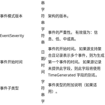
串
字
事件模式版本
符
架构的版本。
串
字
事件的严重性。 有效值为：信
EventSeverity
符
息、低、中或高。
串
事件的开始时间。 如果源支持聚
日
合且记录表示多个事件，则为生成
期/
事件开始时间
第一个事件的时间。 如果源记录
时
未提供此字段，则此字段将使用
间
TimeGenerated 字段的别名。
字
事件类型的附加说明（如果适
事件子类型
符
用）。
串
字