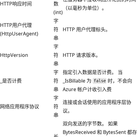
HTTP响应时间
数
（以毫秒为单位）。
(int)
字
HTTP用户代理
符
HTTP 用户代理标头。
(HttpUserAgent)
串
字
HttpVersion
符
HTTP 请求版本。
串
字
指定引入数据是否计费。 当
_是否计费
符
_IsBillable 为
时，不会向
false
串
Azure 帐户计收引入费
字
连接或会话使用的应用程序层协
网络应用程序协议
符
议。
串
双向发送的字节数。 如果
BytesReceived 和 BytesSent 都存
长