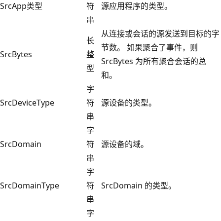
SrcApp类型
符
源应用程序的类型。
串
从连接或会话的源发送到目标的字
长
节数。 如果聚合了事件，则
SrcBytes
整
SrcBytes 为所有聚合会话的总
型
和。
字
SrcDeviceType
符
源设备的类型。
串
字
SrcDomain
符
源设备的域。
串
字
SrcDomainType
符
SrcDomain 的类型。
串
字