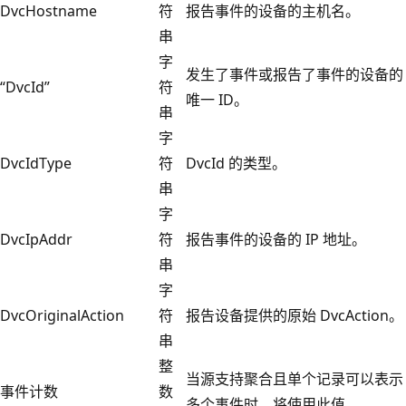
DvcHostname
符
报告事件的设备的主机名。
串
字
发生了事件或报告了事件的设备的
“DvcId”
符
唯一 ID。
串
字
DvcIdType
符
DvcId 的类型。
串
字
DvcIpAddr
符
报告事件的设备的 IP 地址。
串
字
DvcOriginalAction
符
报告设备提供的原始 DvcAction。
串
整
当源支持聚合且单个记录可以表示
事件计数
数
多个事件时，将使用此值。