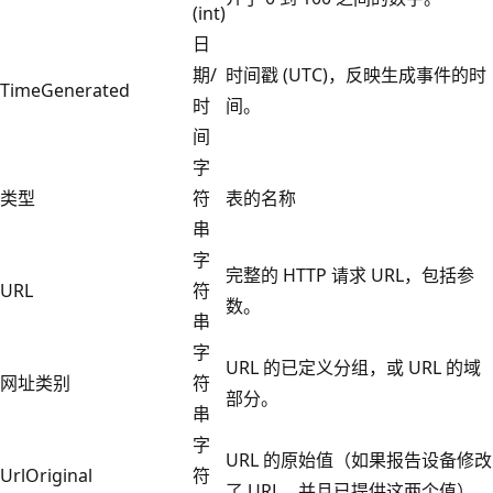
(int)
日
期/
时间戳 (UTC)，反映生成事件的时
TimeGenerated
时
间。
间
字
类型
符
表的名称
串
字
完整的 HTTP 请求 URL，包括参
URL
符
数。
串
字
URL 的已定义分组，或 URL 的域
网址类别
符
部分。
串
字
URL 的原始值（如果报告设备修改
UrlOriginal
符
了 URL，并且已提供这两个值）。