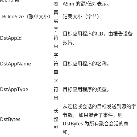
态
ASim 的键/值对表示。
真
_BilledSize（账单大小）
记录大小（字节）
实
字
目标应用程序的 ID，由报告设备
DstAppId
符
报告。
串
字
DstAppName
符
目标应用程序的名称。
串
字
DstAppType
符
目标应用程序的类型。
串
从连接或会话的目标发送到源的字
长
节数。 如果聚合了事件，则
DstBytes
整
DstBytes 为所有聚合会话的总
型
和。