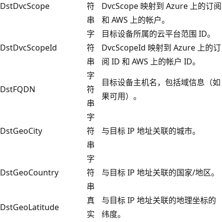
DstDvcScope
符
DvcScope 映射到 Azure 上的订阅
串
和 AWS 上的帐户。
字
目标设备所属的云平台范围 ID。
DstDvcScopeId
符
DvcScopeId 映射到 Azure 上的订
串
阅 ID 和 AWS 上的帐户 ID。
字
目标设备主机名，包括域信息（如
DstFQDN
符
果可用）。
串
字
DstGeoCity
符
与目标 IP 地址关联的城市。
串
字
DstGeoCountry
符
与目标 IP 地址关联的国家/地区。
串
真
与目标 IP 地址关联的地理坐标的
DstGeoLatitude
实
纬度。