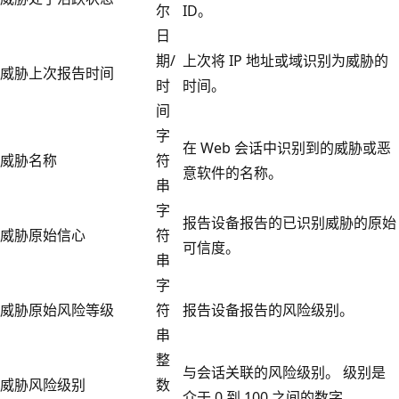
尔
ID。
日
期/
上次将 IP 地址或域识别为威胁的
威胁上次报告时间
时
时间。
间
字
在 Web 会话中识别到的威胁或恶
威胁名称
符
意软件的名称。
串
字
报告设备报告的已识别威胁的原始
威胁原始信心
符
可信度。
串
字
威胁原始风险等级
符
报告设备报告的风险级别。
串
整
与会话关联的风险级别。 级别是
威胁风险级别
数
介于 0 到 100 之间的数字。