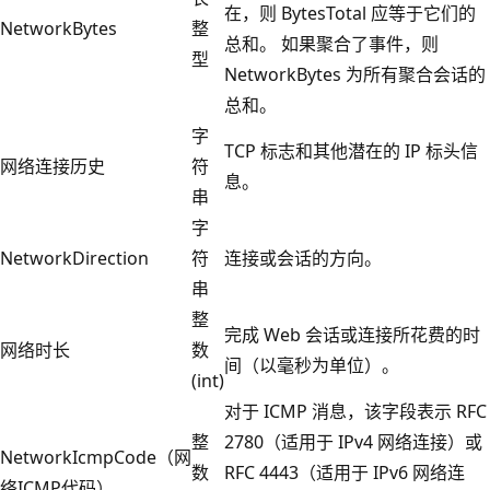
在，则 BytesTotal 应等于它们的
NetworkBytes
整
总和。 如果聚合了事件，则
型
NetworkBytes 为所有聚合会话的
总和。
字
TCP 标志和其他潜在的 IP 标头信
网络连接历史
符
息。
串
字
NetworkDirection
符
连接或会话的方向。
串
整
完成 Web 会话或连接所花费的时
网络时长
数
间（以毫秒为单位）。
(int)
对于 ICMP 消息，该字段表示 RFC
整
2780（适用于 IPv4 网络连接）或
NetworkIcmpCode（网
数
RFC 4443（适用于 IPv6 网络连
络ICMP代码）