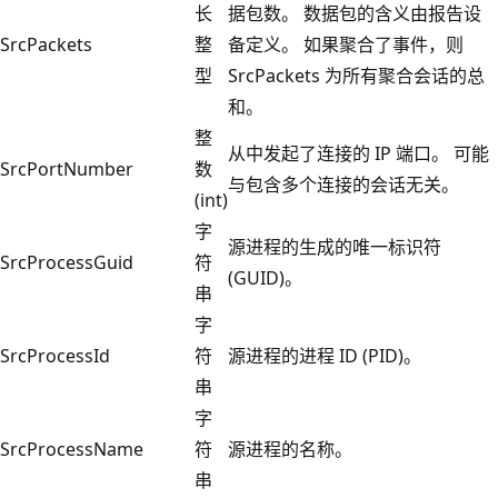
长
据包数。 数据包的含义由报告设
SrcPackets
整
备定义。 如果聚合了事件，则
型
SrcPackets 为所有聚合会话的总
和。
整
从中发起了连接的 IP 端口。 可能
SrcPortNumber
数
与包含多个连接的会话无关。
(int)
字
源进程的生成的唯一标识符
SrcProcessGuid
符
(GUID)。
串
字
SrcProcessId
符
源进程的进程 ID (PID)。
串
字
SrcProcessName
符
源进程的名称。
串