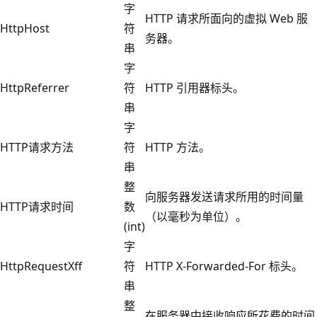
字
HTTP 请求所面向的虚拟 Web 服
HttpHost
符
务器。
串
字
HttpReferrer
符
HTTP 引用器标头。
串
字
HTTP请求方法
符
HTTP 方法。
串
整
向服务器发送请求所用的时间量
HTTP请求时间
数
（以毫秒为单位）。
(int)
字
HttpRequestXff
符
HTTP X-Forwarded-For 标头。
串
整
在服务器中接收响应所花费的时间