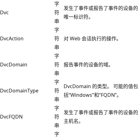
字
发生了事件或报告了事件的设备的
Dvc
符
唯一标识符。
串
字
DvcAction
符
对 Web 会话执行的操作。
串
字
DvcDomain
符
报告事件的设备的域。
串
字
DvcDomain 的类型。 可能的值包
DvcDomainType
符
括“Windows”和“FQDN”。
串
字
发生了事件或报告了事件的设备的
DvcFQDN
符
主机名。
串
字