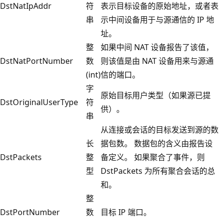
DstNatIpAddr
符
表示目标设备的原始地址，或者表
串
示中间设备用于与源通信的 IP 地
址。
整
如果中间 NAT 设备报告了该值，
DstNatPortNumber
数
则该值是由 NAT 设备用来与源通
(int)
信的端口。
字
原始目标用户类型（如果源已提
DstOriginalUserType
符
供）。
串
从连接或会话的目标发送到源的数
长
据包数。 数据包的含义由报告设
DstPackets
整
备定义。 如果聚合了事件，则
型
DstPackets 为所有聚合会话的总
和。
整
DstPortNumber
数
目标 IP 端口。