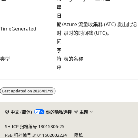
串
日
期/
Azure 流量收集器 (ATC) 发出此记
TimeGenerated
时
录时的时间戳 (UTC)。
间
字
类型
符
表的名称
串
阅
读
Last updated on
2026/05/15
模
式
已
中文 (简体)
你的隐私选择
主题
禁
SH ICP 归档编号 13015306-25
用
PSB 归档编号 31011502002224
隐私