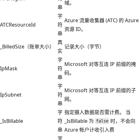
域。
串
字
Azure 流量收集器 (ATC) 的 Azure
ATCResourceId
符
资源 ID。
串
真
_BilledSize（账单大小）
记录大小（字节）
实
字
Microsoft 对等互连 IP 前缀的掩
IpMask
符
码。
串
字
Microsoft 对等互连 IP 前缀的子
IpSubnet
符
网。
串
字
指定摄入数据是否需计费。 当
_IsBillable
符
_IsBillable 为
时，不会向
false
串
Azure 帐户计收引入费
字