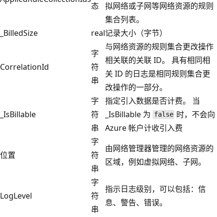
态
拟网络或子网等网络资源的规则
集合列表。
_BilledSize
real
记录大小（字节）
与网络资源的规则集合更改操作
字
相关联的关联 ID。 具有相同相
CorrelationId
符
关 ID 的日志是相同规则集合更
串
改操作的一部分。
字
指定引入数据是否计费。 当
_IsBillable
符
_IsBillable 为
时，不会向
false
串
Azure 帐户计收引入费
字
由网络管理器管理的网络资源的
位置
符
区域，例如虚拟网络、子网。
串
字
指示日志级别，可以包括：信
LogLevel
符
息、警告、错误。
串