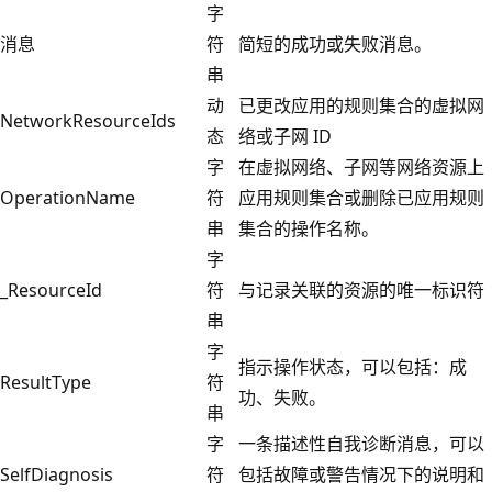
字
消息
符
简短的成功或失败消息。
串
动
已更改应用的规则集合的虚拟网
NetworkResourceIds
态
络或子网 ID
字
在虚拟网络、子网等网络资源上
OperationName
符
应用规则集合或删除已应用规则
串
集合的操作名称。
字
_ResourceId
符
与记录关联的资源的唯一标识符
串
字
指示操作状态，可以包括：成
ResultType
符
功、失败。
串
字
一条描述性自我诊断消息，可以
SelfDiagnosis
符
包括故障或警告情况下的说明和