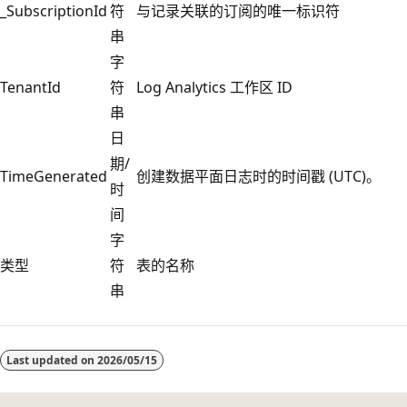
_SubscriptionId
符
与记录关联的订阅的唯一标识符
串
字
TenantId
符
Log Analytics 工作区 ID
串
日
期/
TimeGenerated
创建数据平面日志时的时间戳 (UTC)。
时
间
字
类型
符
表的名称
串
阅
读
Last updated on
2026/05/15
模
式