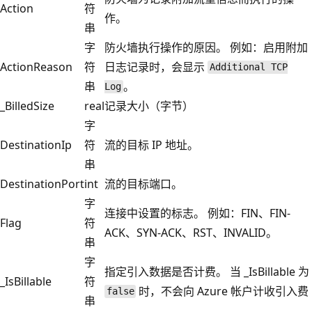
Action
符
作。
串
字
防火墙执行操作的原因。 例如：启用附加
ActionReason
符
日志记录时，会显示
Additional TCP
串
。
Log
_BilledSize
real
记录大小（字节）
字
DestinationIp
符
流的目标 IP 地址。
串
DestinationPort
int
流的目标端口。
字
连接中设置的标志。 例如：FIN、FIN-
Flag
符
ACK、SYN-ACK、RST、INVALID。
串
字
指定引入数据是否计费。 当 _IsBillable 为
_IsBillable
符
时，不会向 Azure 帐户计收引入费
false
串