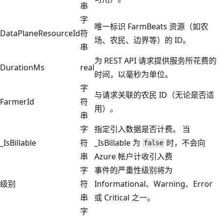
串
字
唯一标识 FarmBeats 资源（如农
DataPlaneResourceId
符
场、农民、边界等）的 ID。
串
为 REST API 请求提供服务所花费的
DurationMs
real
时间，以毫秒为单位。
字
与请求关联的农民 ID（无论是否适
FarmerId
符
用）。
串
字
指定引入数据是否计费。 当
_IsBillable
符
_IsBillable 为
时，不会向
false
串
Azure 帐户计收引入费
字
事件的严重性级别将为
级别
符
Informational、Warning、Error
串
或 Critical 之一。
字