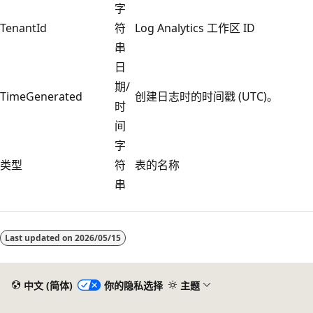
字
TenantId
符
Log Analytics 工作区 ID
串
日
期/
TimeGenerated
创建日志时的时间戳 (UTC)。
时
间
字
类型
符
表的名称
串
阅
读
Last updated on
2026/05/15
模
式
已
中文 (简体)
你的隐私选择
主题
禁