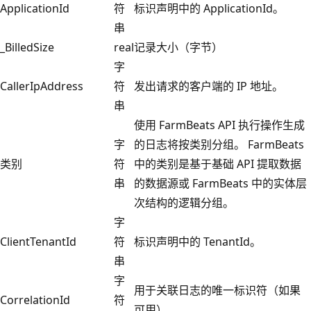
ApplicationId
符
标识声明中的 ApplicationId。
串
_BilledSize
real
记录大小（字节）
字
CallerIpAddress
符
发出请求的客户端的 IP 地址。
串
使用 FarmBeats API 执行操作生成
字
的日志将按类别分组。 FarmBeats
类别
符
中的类别是基于基础 API 提取数据
串
的数据源或 FarmBeats 中的实体层
次结构的逻辑分组。
字
ClientTenantId
符
标识声明中的 TenantId。
串
字
用于关联日志的唯一标识符（如果
CorrelationId
符
可用）。