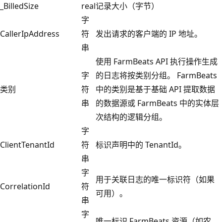
_BilledSize
real
记录大小（字节）
字
CallerIpAddress
符
发出请求的客户端的 IP 地址。
串
使用 FarmBeats API 执行操作生成
字
的日志将按类别分组。 FarmBeats
类别
符
中的类别是基于基础 API 提取数据
串
的数据源或 FarmBeats 中的实体层
次结构的逻辑分组。
字
ClientTenantId
符
标识声明中的 TenantId。
串
字
用于关联日志的唯一标识符（如果
CorrelationId
符
可用）。
串
字
唯一标识 FarmBeats 资源（如农