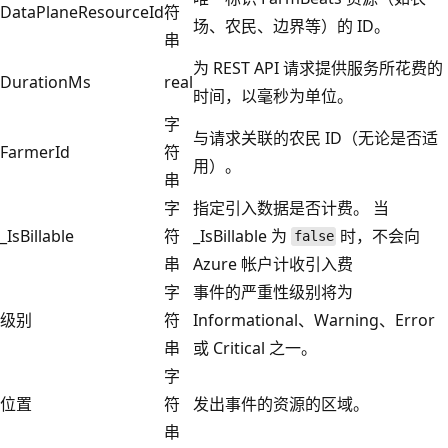
DataPlaneResourceId
符
场、农民、边界等）的 ID。
串
为 REST API 请求提供服务所花费的
DurationMs
real
时间，以毫秒为单位。
字
与请求关联的农民 ID（无论是否适
FarmerId
符
用）。
串
字
指定引入数据是否计费。 当
_IsBillable
符
_IsBillable 为
时，不会向
false
串
Azure 帐户计收引入费
字
事件的严重性级别将为
级别
符
Informational、Warning、Error
串
或 Critical 之一。
字
位置
符
发出事件的资源的区域。
串