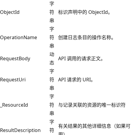
字
ObjectId
符
标识声明中的 ObjectId。
串
字
OperationName
符
创建日志条目的操作名称。
串
动
RequestBody
API 调用的请求正文。
态
字
RequestUri
符
API 请求的 URI。
串
字
_ResourceId
符
与记录关联的资源的唯一标识符
串
字
有关结果的其他详细信息（如果可
ResultDescription
符
用）。