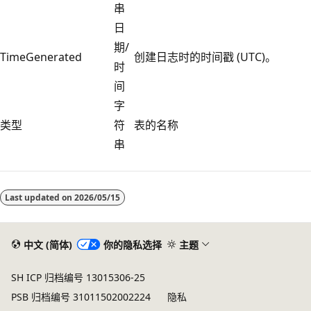
串
日
期/
TimeGenerated
创建日志时的时间戳 (UTC)。
时
间
字
类型
符
表的名称
串
阅
读
Last updated on
2026/05/15
模
式
已
中文 (简体)
你的隐私选择
主题
禁
SH ICP 归档编号 13015306-25
用
PSB 归档编号 31011502002224
隐私