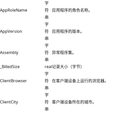
字
AppRoleName
符
应用程序的角色名称。
串
字
AppVersion
符
应用程序的版本。
串
字
Assembly
符
异常程序集。
串
_BilledSize
real
记录大小（字节）
字
ClientBrowser
符
在客户端设备上运行的浏览器。
串
字
ClientCity
符
客户端设备所在的城市。
串