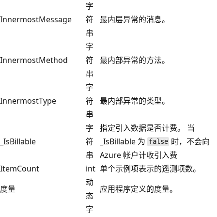
字
InnermostMessage
符
最内层异常的消息。
串
字
InnermostMethod
符
最内部异常的方法。
串
字
InnermostType
符
最内部异常的类型。
串
字
指定引入数据是否计费。 当
_IsBillable
符
_IsBillable 为
时，不会向
false
串
Azure 帐户计收引入费
ItemCount
int
单个示例项表示的遥测项数。
动
度量
应用程序定义的度量。
态
字