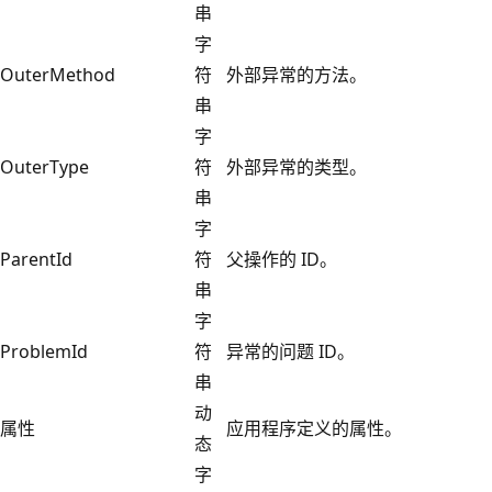
串
字
OuterMethod
符
外部异常的方法。
串
字
OuterType
符
外部异常的类型。
串
字
ParentId
符
父操作的 ID。
串
字
ProblemId
符
异常的问题 ID。
串
动
属性
应用程序定义的属性。
态
字