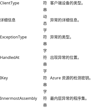
ClientType
符
客户端设备的类型。
串
动
详细信息
异常的详细信息。
态
字
ExceptionType
符
异常的类型。
串
字
HandledAt
符
出现异常的位置。
串
字
IKey
符
Azure 资源的检测密钥。
串
字
InnermostAssembly
符
最内层异常的程序集。
串