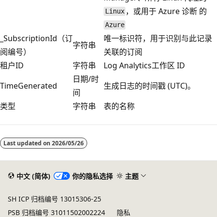
，或用于 Azure 诊断 的
Linux
Azure
_SubscriptionId（订
唯一标识符，用于识别与此记录
字符串
阅编号）
关联的订阅
租户ID
字符串
Log Analytics工作区 ID
日期/时
TimeGenerated
生成日志的时间戳 (UTC)。
间
类型
字符串
表的名称
阅
读
Last updated on
2026/05/26
模
式
已
中文 (简体)
你的隐私选择
主题
禁
SH ICP 归档编号 13015306-25
用
PSB 归档编号 31011502002224
隐私