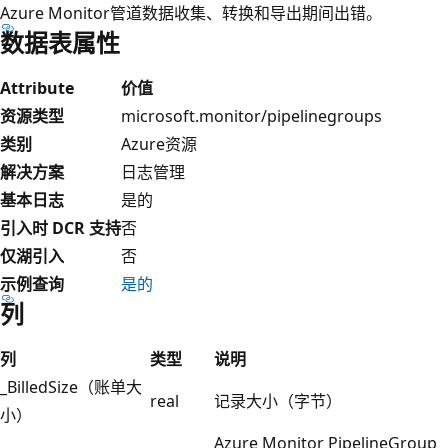
Azure Monitor管道数据收集、转换和导出期间出错。
数据表属性
Attribute
价值
资源类型
microsoft.monitor/pipelinegroups
类别
Azure资源
解决方案
日志管理
基本日志
是的
引入时 DCR 支持
否
仅湖引入
否
示例查询
是的
列
列
类型
说明
_BilledSize（账单大
real
记录大小（字节）
小）
Azure Monitor PipelineGroup