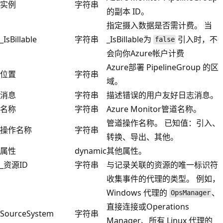
实例
字符串
的副本 ID。
指定摄入数据是否需计费。 当
_IsBillable
字符串
_IsBillable为
引入时，不
false
会向你Azure帐户计费
Azure部署 PipelineGroup 的区
位置
字符串
域。
消息
字符串
描述错误的用户友好日志消息。
名称
字符串
Azure Monitor管道名称。
管道操作名称。 已知值：引入、
操作名称
字符串
转换、导出、其他。
属性
dynamic
其他属性。
_资源ID
字符串
与记录关联的资源的唯一标识符
收集事件的代理的类型。 例如，
Windows 代理的
、
OpsManager
直接连接或Operations
SourceSystem
字符串
Manager、所有 Linux 代理的